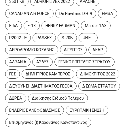
350 ΠΚΒ
ADRION LIVEX 2022
APACHE
CANADIAN AIR FORCE
De Havilland D.H. 9
EMSA
F-5A
F-18
HENRY FARMAN
Marder 1A3
P2002-JF
PASSEX
S-70B
UNIFIL
ΑΕΡΟΔΡΟΜΙΟ ΚΟΖΑΝΗΣ
ΑΙΓΥΠΤΟΣ
ΑΚΑΡ
ΑΛΒΑΝΙΑ
ΑΣΔΥΣ
ΓΕΝΙΚΟ ΕΠΙΤΕΛΕΙΟ ΣΤΡΑΤΟΥ
ΓΕΣ
ΔΗΜΗΤΡΙΟΣ ΚΑΜΠΕΡΟΣ
ΔΗΜΟΚΡΙΤΟΣ 2022
ΔΙΕΥΘΥΝΣΗ ΔΙΑΣΤΗΜΑΤΟΣ ΓΕΕΘΑ
Δ ΣΩΜΑ ΣΤΡΑΤΟΥ
ΔΩΡΕΑ
Διοίκησης Ειδικού Πολέμου
ΕΝΑΕΡΙΟΣ ΑΝΕΦΟΔΙΑΣΜΟΣ
ΕΥΡΩΠΑΙΚΗ ΕΝΩΣΗ
Επισμηναγός (Ι) Καραθάνος Κωνσταντίνος