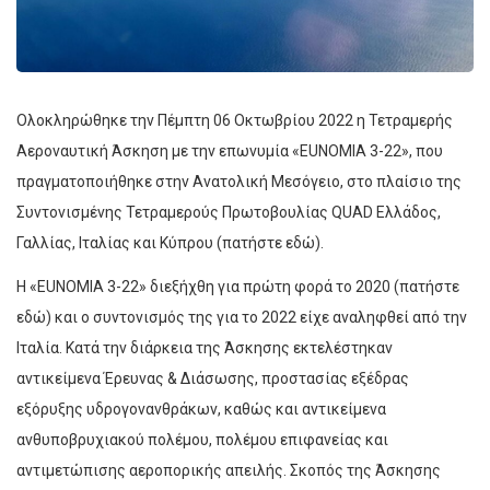
Ολοκληρώθηκε την Πέμπτη 06 Οκτωβρίου 2022 η Τετραμερής
Αεροναυτική Άσκηση με την επωνυμία «EUNOMIA 3-22», που
πραγματοποιήθηκε στην Ανατολική Μεσόγειο, στο πλαίσιο της
Συντονισμένης Τετραμερούς Πρωτοβουλίας QUAD Ελλάδος,
Γαλλίας, Ιταλίας και Κύπρου (πατήστε εδώ).
Η «EUNOMIA 3-22» διεξήχθη για πρώτη φορά το 2020 (πατήστε
εδώ) και ο συντονισμός της για το 2022 είχε αναληφθεί από την
Ιταλία. Κατά την διάρκεια της Άσκησης εκτελέστηκαν
αντικείμενα Έρευνας & Διάσωσης, προστασίας εξέδρας
εξόρυξης υδρογονανθράκων, καθώς και αντικείμενα
ανθυποβρυχιακού πολέμου, πολέμου επιφανείας και
αντιμετώπισης αεροπορικής απειλής. Σκοπός της Άσκησης