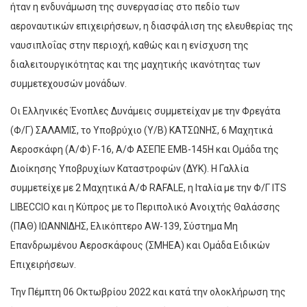
ήταν η ενδυνάμωση της συνεργασίας στο πεδίο των
αεροναυτικών επιχειρήσεων, η διασφάλιση της ελευθερίας της
ναυσιπλοΐας στην περιοχή, καθώς και η ενίσχυση της
διαλειτουργικότητας και της μαχητικής ικανότητας των
συμμετεχουσών μονάδων.
Οι Ελληνικές Ένοπλες Δυνάμεις συμμετείχαν με την Φρεγάτα
(Φ/Γ) ΣΑΛΑΜΙΣ, το Υποβρύχιο (Υ/Β) ΚΑΤΣΩΝΗΣ, 6 Μαχητικά
Αεροσκάφη (Α/Φ) F-16, Α/Φ ΑΣΕΠΕ EMB-145Η και Ομάδα της
Διοίκησης Υποβρυχίων Καταστροφών (ΔΥΚ). Η Γαλλία
συμμετείχε με 2 Μαχητικά Α/Φ RAFALE, η Ιταλία με την Φ/Γ ITS
LIBECCIO και η Κύπρος με το Περιπολικό Ανοιχτής Θαλάσσης
(ΠΑΘ) ΙΩΑΝΝΙΔΗΣ, Ελικόπτερο AW-139, Σύστημα Μη
Επανδρωμένου Αεροσκάφους (ΣΜΗΕΑ) και Ομάδα Ειδικών
Επιχειρήσεων.
Την Πέμπτη 06 Οκτωβρίου 2022 και κατά την ολοκλήρωση της