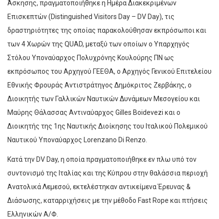
Άσκησης, πραγματοποιήθηκε η Ημέρα Διακεκριμένων
Επισκεπτών (Distinguished Visitors Day – DV Day), τις
δραστηριότητες της οποίας παρακολούθησαν εκπρόσωποι και
των 4 Χωρών της QUAD, μεταξύ των οποίων ο Υπαρχηγός
Στόλου Υποναύαρχος Πολυχρόνης Κουλούρης ΠΝ ως
εκπρόσωπος του Αρχηγού ΓΕΕΘΑ, ο Αρχηγός Γενικού Επιτελείου
Εθνικής Φρουράς Αντιστράτηγος Δημόκριτος Ζερβάκης, ο
Διοικητής των Γαλλικών Ναυτικών Δυνάμεων Μεσογείου και
Μαύρης Θάλασσας Αντιναύαρχος Gilles Boidevezi και ο
Διοικητής της 1ης Ναυτικής Διοίκησης του Ιταλικού Πολεμικού
Ναυτικού Υποναύαρχος Lorenzano Di Renzo.
Κατά την DV Day, η οποία πραγματοποιήθηκε εν πλω υπό τον
συντονισμό της Ιταλίας και της Κύπρου στην θαλάσσια περιοχή
Ανατολικά Λεμεσού, εκτελέστηκαν αντικείμενα Έρευνας &
Διάσωσης, καταρριχήσεις με την μέθοδο Fast Rope και πτήσεις
Ελληνικών Α/Φ.