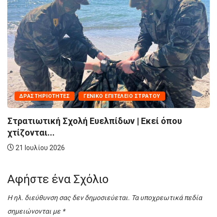
ΤΗΡΙΌΤΗΤΕΣ
ΓΕΝΙΚΌ ΕΠΙΤΕΛΕΊΟ ΣΤΡΑΤΟΎ
ΓΕΝΙΚ
ωτική Σχολή Ευελπίδων | Εκεί όπου
Επίσκε
αι...
στην...
λίου 2026
17 Ιου
Αφήστε ένα Σχόλιο
Η ηλ. διεύθυνση σας δεν δημοσιεύεται.
Τα υποχρεωτικά πεδία
σημειώνονται με
*