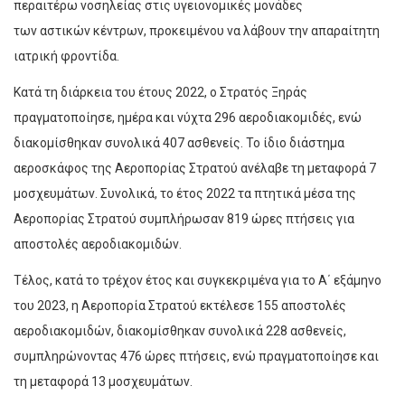
περαιτέρω νοσηλείας στις υγειονομικές μονάδες
των αστικών κέντρων, προκειμένου να λάβουν την απαραίτητη
ιατρική φροντίδα.
Κατά τη διάρκεια του έτους 2022, ο Στρατός Ξηράς
πραγματοποίησε, ημέρα και νύχτα 296 αεροδιακομιδές, ενώ
διακομίσθηκαν συνολικά 407 ασθενείς. Το ίδιο διάστημα
αεροσκάφος της Αεροπορίας Στρατού ανέλαβε τη μεταφορά 7
μοσχευμάτων. Συνολικά, το έτος 2022 τα πτητικά μέσα της
Αεροπορίας Στρατού συμπλήρωσαν 819 ώρες πτήσεις για
αποστολές αεροδιακομιδών.
Τέλος, κατά το τρέχον έτος και συγκεκριμένα για τo Α΄ εξάμηνο
του 2023, η Αεροπορία Στρατού εκτέλεσε 155 αποστολές
αεροδιακομιδών, διακομίσθηκαν συνολικά 228 ασθενείς,
συμπληρώνοντας 476 ώρες πτήσεις, ενώ πραγματοποίησε και
τη μεταφορά 13 μοσχευμάτων.