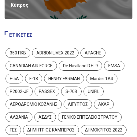
Κύπρος
ΕΤΙΚΈΤΕΣ
350 ΠΚΒ
ADRION LIVEX 2022
APACHE
CANADIAN AIR FORCE
De Havilland D.H. 9
EMSA
F-5A
F-18
HENRY FARMAN
Marder 1A3
P2002-JF
PASSEX
S-70B
UNIFIL
ΑΕΡΟΔΡΟΜΙΟ ΚΟΖΑΝΗΣ
ΑΙΓΥΠΤΟΣ
ΑΚΑΡ
ΑΛΒΑΝΙΑ
ΑΣΔΥΣ
ΓΕΝΙΚΟ ΕΠΙΤΕΛΕΙΟ ΣΤΡΑΤΟΥ
ΓΕΣ
ΔΗΜΗΤΡΙΟΣ ΚΑΜΠΕΡΟΣ
ΔΗΜΟΚΡΙΤΟΣ 2022