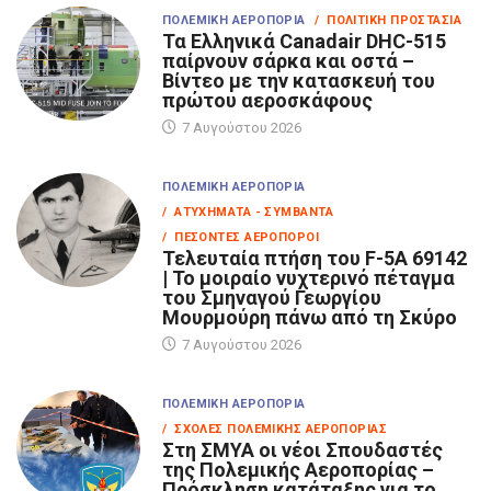
ΠΟΛΕΜΙΚΉ ΑΕΡΟΠΟΡΊΑ
/ ΠΟΛΙΤΙΚΉ ΠΡΟΣΤΑΣΊΑ
Τα Eλληνικά Canadair DHC-515
παίρνουν σάρκα και οστά –
Βίντεο με την κατασκευή του
πρώτου αεροσκάφους
7 Αυγούστου 2026
ΠΟΛΕΜΙΚΉ ΑΕΡΟΠΟΡΊΑ
/ ΑΤΥΧΉΜΑΤΑ - ΣΥΜΒΆΝΤΑ
/ ΠΕΣΌΝΤΕΣ ΑΕΡΟΠΌΡΟΙ
Τελευταία πτήση του F-5A 69142
| Το μοιραίο νυχτερινό πέταγμα
του Σμηναγού Γεωργίου
Μουρμούρη πάνω από τη Σκύρο
7 Αυγούστου 2026
ΠΟΛΕΜΙΚΉ ΑΕΡΟΠΟΡΊΑ
/ ΣΧΟΛΈΣ ΠΟΛΕΜΙΚΉΣ ΑΕΡΟΠΟΡΊΑΣ
Στη ΣΜΥΑ οι νέοι Σπουδαστές
της Πολεμικής Αεροπορίας –
Πρόσκληση κατάταξης για το