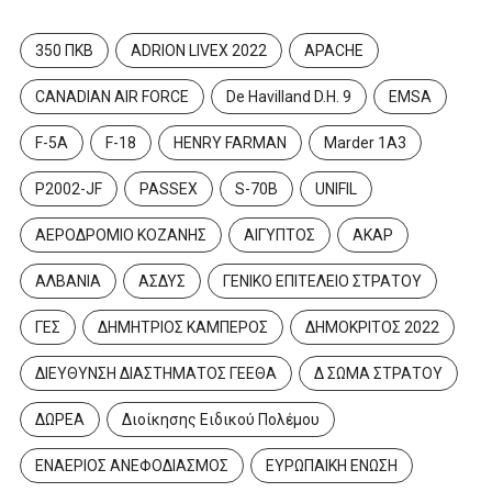
350 ΠΚΒ
ADRION LIVEX 2022
APACHE
CANADIAN AIR FORCE
De Havilland D.H. 9
EMSA
F-5A
F-18
HENRY FARMAN
Marder 1A3
P2002-JF
PASSEX
S-70B
UNIFIL
ΑΕΡΟΔΡΟΜΙΟ ΚΟΖΑΝΗΣ
ΑΙΓΥΠΤΟΣ
ΑΚΑΡ
ΑΛΒΑΝΙΑ
ΑΣΔΥΣ
ΓΕΝΙΚΟ ΕΠΙΤΕΛΕΙΟ ΣΤΡΑΤΟΥ
ΓΕΣ
ΔΗΜΗΤΡΙΟΣ ΚΑΜΠΕΡΟΣ
ΔΗΜΟΚΡΙΤΟΣ 2022
ΔΙΕΥΘΥΝΣΗ ΔΙΑΣΤΗΜΑΤΟΣ ΓΕΕΘΑ
Δ ΣΩΜΑ ΣΤΡΑΤΟΥ
ΔΩΡΕΑ
Διοίκησης Ειδικού Πολέμου
ΕΝΑΕΡΙΟΣ ΑΝΕΦΟΔΙΑΣΜΟΣ
ΕΥΡΩΠΑΙΚΗ ΕΝΩΣΗ