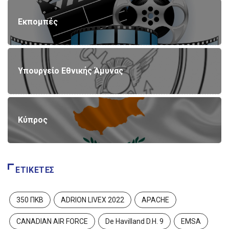
Εκπομπές
Υπουργείο Εθνικής Άμυνας
Κύπρος
ΕΤΙΚΈΤΕΣ
350 ΠΚΒ
ADRION LIVEX 2022
APACHE
CANADIAN AIR FORCE
De Havilland D.H. 9
EMSA