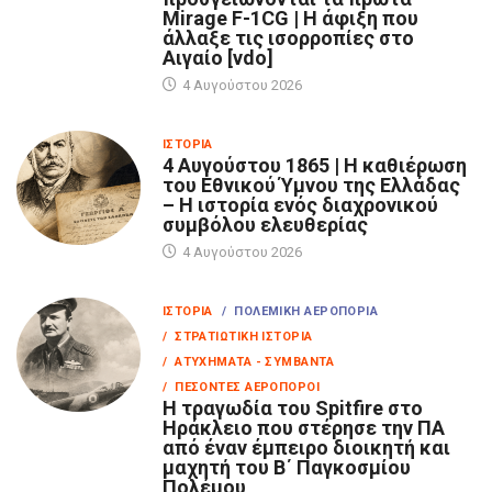
Mirage F-1CG | Η άφιξη που
άλλαξε τις ισορροπίες στο
Αιγαίο [vdo]
4 Αυγούστου 2026
ΙΣΤΟΡΊΑ
4 Αυγούστου 1865 | Η καθιέρωση
του Εθνικού Ύμνου της Ελλάδας
– Η ιστορία ενός διαχρονικού
συμβόλου ελευθερίας
4 Αυγούστου 2026
ΙΣΤΟΡΊΑ
/ ΠΟΛΕΜΙΚΉ ΑΕΡΟΠΟΡΊΑ
/ ΣΤΡΑΤΙΩΤΙΚΉ ΙΣΤΟΡΊΑ
/ ΑΤΥΧΉΜΑΤΑ - ΣΥΜΒΆΝΤΑ
/ ΠΕΣΌΝΤΕΣ ΑΕΡΟΠΌΡΟΙ
Η τραγωδία του Spitfire στο
Ηράκλειο που στέρησε την ΠΑ
από έναν έμπειρο διοικητή και
μαχητή του Β΄ Παγκοσμίου
Πολέμου