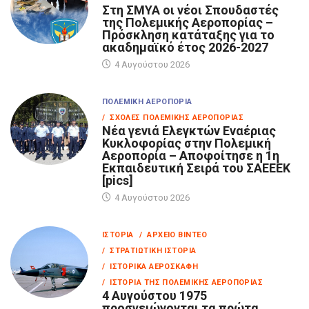
Στη ΣΜΥΑ οι νέοι Σπουδαστές
της Πολεμικής Αεροπορίας –
Πρόσκληση κατάταξης για το
ακαδημαϊκό έτος 2026-2027
4 Αυγούστου 2026
ΠΟΛΕΜΙΚΉ ΑΕΡΟΠΟΡΊΑ
/ ΣΧΟΛΈΣ ΠΟΛΕΜΙΚΉΣ ΑΕΡΟΠΟΡΊΑΣ
Νέα γενιά Ελεγκτών Εναέριας
Κυκλοφορίας στην Πολεμική
Αεροπορία – Αποφοίτησε η 1η
Εκπαιδευτική Σειρά του ΣΑΕΕΕΚ
[pics]
4 Αυγούστου 2026
ΙΣΤΟΡΊΑ
/ ΑΡΧΕΊΟ ΒΊΝΤΕΟ
/ ΣΤΡΑΤΙΩΤΙΚΉ ΙΣΤΟΡΊΑ
/ ΙΣΤΟΡΙΚΆ ΑΕΡΟΣΚΆΦΗ
/ ΙΣΤΟΡΊΑ ΤΗΣ ΠΟΛΕΜΙΚΉΣ ΑΕΡΟΠΟΡΊΑΣ
4 Αυγούστου 1975
προσγειώνονται τα πρώτα