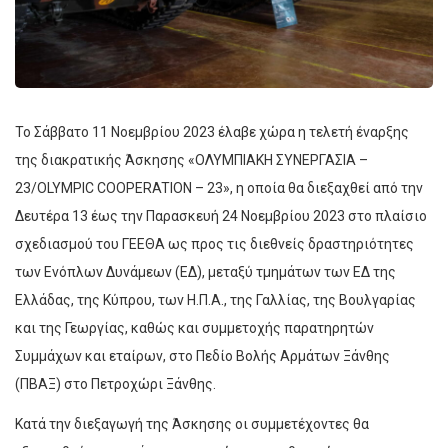
Το Σάββατο 11 Νοεμβρίου 2023 έλαβε χώρα η τελετή έναρξης
της διακρατικής Άσκησης «ΟΛΥΜΠΙΑΚΗ ΣΥΝΕΡΓΑΣΙΑ –
23/OLYMPIC COOPERATION – 23», η οποία θα διεξαχθεί από την
Δευτέρα 13 έως την Παρασκευή 24 Νοεμβρίου 2023 στο πλαίσιο
σχεδιασμού του ΓΕΕΘΑ ως προς τις διεθνείς δραστηριότητες
των Ενόπλων Δυνάμεων (ΕΔ), μεταξύ τμημάτων των ΕΔ της
Ελλάδας, της Κύπρου, των Η.Π.Α., της Γαλλίας, της Βουλγαρίας
και της Γεωργίας, καθώς και συμμετοχής παρατηρητών
Συμμάχων και εταίρων, στο Πεδίο Βολής Αρμάτων Ξάνθης
(ΠΒΑΞ) στο Πετροχώρι Ξάνθης.
Κατά την διεξαγωγή της Άσκησης οι συμμετέχοντες θα