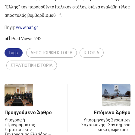
“Έλλης” τον παραδοθέντα Ιταλικόν στόλον, διά να αναλάβη τέλος
αποστολάς βομβαρδισμού… “.
Πηγή:
www.haf.gr
Post Views:
242
Tags:
ΑΕΡΟΠΟΡΙΚΗ ΙΣΤΟΡΙΑ
ΙΣΤΟΡΙΑ
ΣΤΡΑΤΙΩΤΙΚΗ ΙΣΤΟΡΙΑ
Προηγούμενο Άρθρο
Επόμενο Άρθρο
Υπογραφή
Υποσμηναγός Σεραπίων
«Προγράμματος
Σαχσαμάνης : Σαν σήμερα
Στρατιωτικής
επέστρεφε από…
Συνεργασίας Ελλάδος –