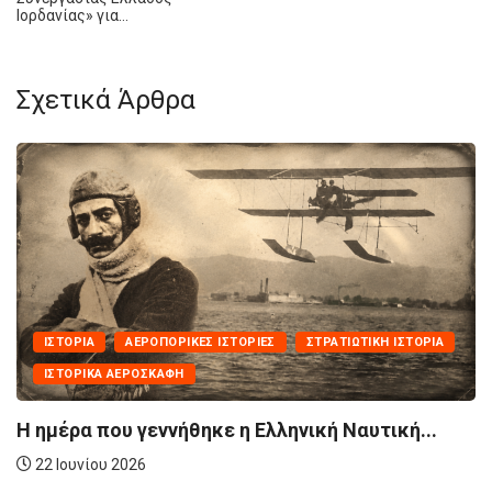
Ιορδανίας» για…
Σχετικά Άρθρα
ΟΡΙΚΈΣ ΙΣΤΟΡΊΕΣ
ΣΤΡΑΤΙΩΤΙΚΉ ΙΣΤΟΡΊΑ
ΦΗ
ΑΕΡΟΠΟΡΙΚΈΣ ΙΣΤΟ
νήθηκε η Ελληνική Ναυτική...
Το Ελληνικό T-33
21 Ιουνίου 2026