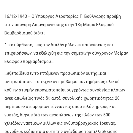
16/12/1943 – Ο Υπουργός Αεροπορίας Π. Βούλγαρης προέβη
στην απονομή Διαμνημόνευσης στην 13η Μοίρα Ελαφρού
Βομβαρδισμού διότι :
“…κατώρθωσε, …εις τον διπλόν ρόλον εκπαιδεύσεως και
επιχειρήσεων, να εξελιχθή εις την σημερινήν σύγχρονον Μοίραν
Ελαφρού Βομβαρδισμού…
…εξεπαίδευσεν το ιπτάμενον προσωπικόν αυτής…και
αντιμετώπισε… το τεχνικόν πρόβλημα συντηρήσεως υλικού,
καθ’ ην στιγμήν επραγματοποίει συγχρόνως συνοδείας πλοίων
άνευ απωλείας τινός δι’ αυτά, συνολικής χωρητικότητας 20
περίπου εκατομμυρίων τόννων εις αποστολάς ημέρας και
νυκτός, διήνυε διά των αεροπλάνων της πλέον των 500
χιλιάδων ναυτικών μιλίων εις ανθυποβρυχιακάς έρευνας,
συνόδευε εκδικήτρια αυτή της ανάνδρως τορπιλλισθείσης