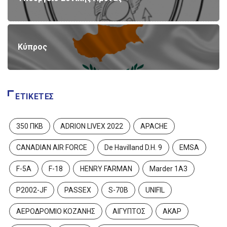
Κύπρος
ΕΤΙΚΈΤΕΣ
350 ΠΚΒ
ADRION LIVEX 2022
APACHE
CANADIAN AIR FORCE
De Havilland D.H. 9
EMSA
F-5A
F-18
HENRY FARMAN
Marder 1A3
P2002-JF
PASSEX
S-70B
UNIFIL
ΑΕΡΟΔΡΟΜΙΟ ΚΟΖΑΝΗΣ
ΑΙΓΥΠΤΟΣ
ΑΚΑΡ