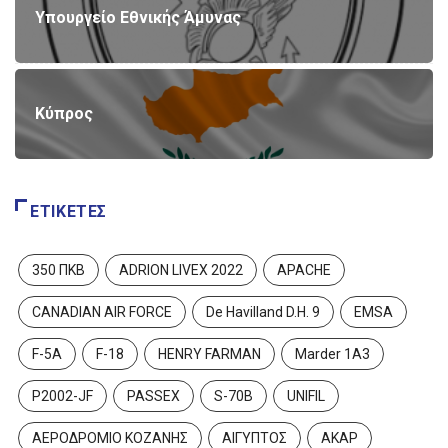
Υπουργείο Εθνικής Άμυνας
Κύπρος
ΕΤΙΚΈΤΕΣ
350 ΠΚΒ
ADRION LIVEX 2022
APACHE
CANADIAN AIR FORCE
De Havilland D.H. 9
EMSA
F-5A
F-18
HENRY FARMAN
Marder 1A3
P2002-JF
PASSEX
S-70B
UNIFIL
ΑΕΡΟΔΡΟΜΙΟ ΚΟΖΑΝΗΣ
ΑΙΓΥΠΤΟΣ
ΑΚΑΡ