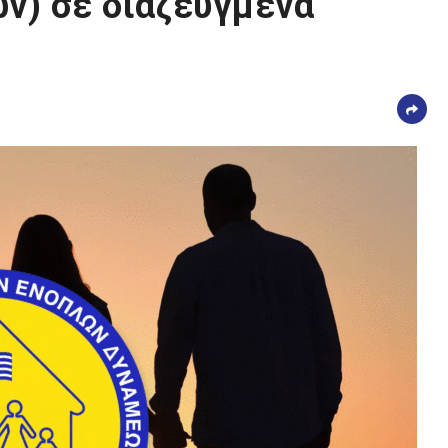
ν) σε διαζευγμένα