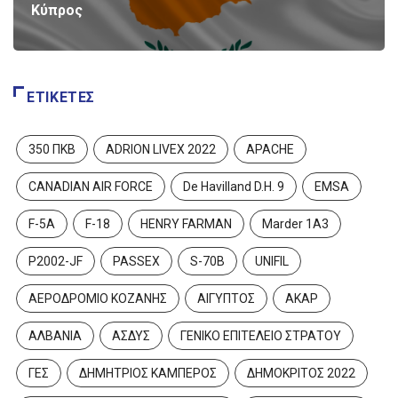
Κύπρος
ΕΤΙΚΈΤΕΣ
350 ΠΚΒ
ADRION LIVEX 2022
APACHE
CANADIAN AIR FORCE
De Havilland D.H. 9
EMSA
F-5A
F-18
HENRY FARMAN
Marder 1A3
P2002-JF
PASSEX
S-70B
UNIFIL
ΑΕΡΟΔΡΟΜΙΟ ΚΟΖΑΝΗΣ
ΑΙΓΥΠΤΟΣ
ΑΚΑΡ
ΑΛΒΑΝΙΑ
ΑΣΔΥΣ
ΓΕΝΙΚΟ ΕΠΙΤΕΛΕΙΟ ΣΤΡΑΤΟΥ
ΓΕΣ
ΔΗΜΗΤΡΙΟΣ ΚΑΜΠΕΡΟΣ
ΔΗΜΟΚΡΙΤΟΣ 2022