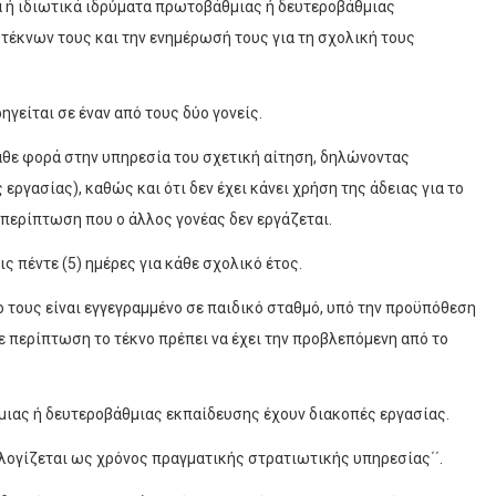
α ή ιδιωτικά ιδρύματα πρωτοβάθμιας ή δευτεροβάθμιας
 τέκνων τους και την ενημέρωσή τους για τη σχολική τους
ρηγείται σε έναν από τους δύο γονείς.
κάθε φορά στην υπηρεσία του σχετική αίτηση, δηλώνοντας
εργασίας), καθώς και ότι δεν έχει κάνει χρήση της άδειας για το
 περίπτωση που ο άλλος γονέας δεν εργάζεται.
ς πέντε (5) ημέρες για κάθε σχολικό έτος.
νο τους είναι εγγεγραμμένο σε παιδικό σταθμό, υπό την προϋπόθεση
 περίπτωση το τέκνο πρέπει να έχει την προβλεπόμενη από το
θμιας ή δευτεροβάθμιας εκπαίδευσης έχουν διακοπές εργασίας.
ς λογίζεται ως χρόνος πραγματικής στρατιωτικής υπηρεσίας΄΄.