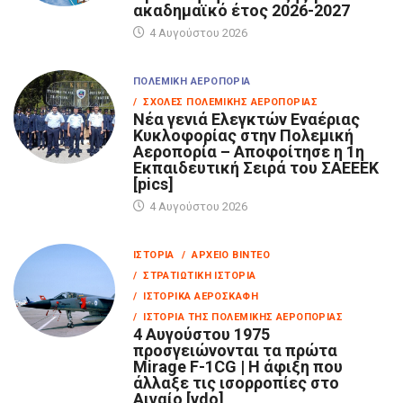
ακαδημαϊκό έτος 2026-2027
4 Αυγούστου 2026
ΠΟΛΕΜΙΚΉ ΑΕΡΟΠΟΡΊΑ
/ ΣΧΟΛΈΣ ΠΟΛΕΜΙΚΉΣ ΑΕΡΟΠΟΡΊΑΣ
Νέα γενιά Ελεγκτών Εναέριας
Κυκλοφορίας στην Πολεμική
Αεροπορία – Αποφοίτησε η 1η
Εκπαιδευτική Σειρά του ΣΑΕΕΕΚ
[pics]
4 Αυγούστου 2026
ΙΣΤΟΡΊΑ
/ ΑΡΧΕΊΟ ΒΊΝΤΕΟ
/ ΣΤΡΑΤΙΩΤΙΚΉ ΙΣΤΟΡΊΑ
/ ΙΣΤΟΡΙΚΆ ΑΕΡΟΣΚΆΦΗ
/ ΙΣΤΟΡΊΑ ΤΗΣ ΠΟΛΕΜΙΚΉΣ ΑΕΡΟΠΟΡΊΑΣ
4 Αυγούστου 1975
προσγειώνονται τα πρώτα
Mirage F-1CG | Η άφιξη που
άλλαξε τις ισορροπίες στο
Αιγαίο [vdo]