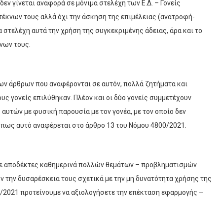
δεν γίνεται αναφορά σε μόνιμα στελέχη των Ε.Δ. – Γονείς
 τέκνων τους αλλά όχι την άσκηση της επιμέλειας (ανατροφή-
 στελέχη αυτά την χρήση της συγκεκριμένης άδειας, άρα και το
νων τους.
των άρθρων που αναφέρονται σε αυτόν, πολλά ζητήματα και
ς γονείς επιλύθηκαν. Πλέον και οι δύο γονείς συμμετέχουν
αυτών με φυσική παρουσία με τον γονέα, με τον οποίο δεν
 όπως αυτό αναφέρεται στο άρθρο 13 του Νόμου 4800/2021.
τε αποδέκτες καθημερινά πολλών θεμάτων – προβληματισμών
 την δυσαρέσκεια τους σχετικά με την μη δυνατότητα χρήσης της
0/2021 προτείνουμε να αξιολογήσετε την επέκταση εφαρμογής –