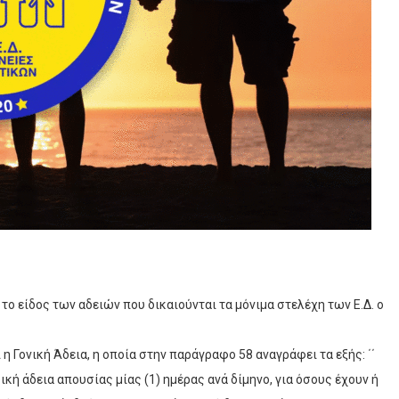
ο είδος των αδειών που δικαιούνται τα μόνιμα στελέχη των Ε.Δ. ο
η Γονική Άδεια, η οποία στην παράγραφο 58 αναγράφει τα εξής: ΄΄
ή άδεια απουσίας µίας (1) ημέρας ανά δίμηνο, για όσους έχουν ή