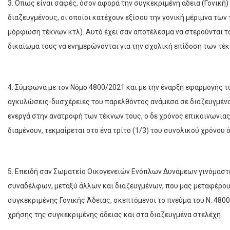
3. Όπως είναι σαφές, όσον αφορά την συγκεκριμένη άδεια (Γονική) 
διαζευγμένους, οι οποίοι κατέχουν εξίσου την γονική μέριμνα των
μόρφωση τέκνων κτλ). Αυτό έχει σαν αποτέλεσμα να στερούνται τα
δικαίωμα τους να ενημερώνονται για την σχολική επίδοση των τέκ
4. Σύμφωνα με τον Νόμο 4800/2021 και με την έναρξη εφαρμογής 
αγκυλώσεις-δυσχέρειες του παρελθόντος ανάμεσα σε διαζευγμένου
ενεργά στην ανατροφή των τέκνων τους, ο δε χρόνος επικοινωνίας 
διαμένουν, τεκμαίρεται στο ένα τρίτο (1/3) του συνολικού χρόνου
5. Επειδή σαν Σωματείο Οικογενειών Ενόπλων Δυνάμεων γινόμασ
συναδέλφων, μεταξύ άλλων και διαζευγμένων, που μας μεταφέρουν
συγκεκριμένης Γονικής Άδειας, σκεπτόμενοι το πνεύμα του Ν. 480
χρήσης της συγκεκριμένης άδειας και στα διαζευγμένα στελέχη.