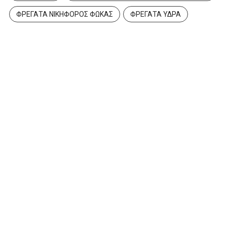
ΦΡΕΓΑΤΑ ΝΙΚΗΦΟΡΟΣ ΦΩΚΑΣ
ΦΡΕΓΑΤΑ ΥΔΡΑ
ΕΙΔΉΣΕΙΣ
Συνάντηση ΣΟΕΔ με τον
Υπουργό Ψηφιακής
Διακυβέρνησης...
12 Δεκεμβρίου 2023