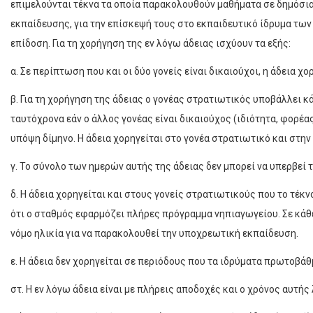
επιμελούνται τέκνα τα οποία παρακολουθούν μαθήματα σε δημόσι
εκπαίδευσης, για την επίσκεψή τους στο εκπαιδευτικό ίδρυμα των
επίδοση. Για τη χορήγηση της εν λόγω άδειας ισχύουν τα εξής:
α. Σε περίπτωση που και οι δύο γονείς είναι δικαιούχοι, η άδεια χο
β. Για τη χορήγηση της άδειας ο γονέας στρατιωτικός υποβάλλει 
ταυτόχρονα εάν ο άλλος γονέας είναι δικαιούχος (ιδιότητα, φορέας 
υπόψη δίμηνο. Η άδεια χορηγείται στο γονέα στρατιωτικό και στην
γ. Το σύνολο των ημερών αυτής της άδειας δεν μπορεί να υπερβεί τι
δ. Η άδεια χορηγείται και στους γονείς στρατιωτικούς που το τέκ
ότι ο σταθμός εφαρμόζει πλήρες πρόγραμμα νηπιαγωγείου. Σε κάθε
νόμο ηλικία για να παρακολουθεί την υποχρεωτική εκπαίδευση.
ε. Η άδεια δεν χορηγείται σε περιόδους που τα ιδρύματα πρωτοβά
στ. Η εν λόγω άδεια είναι µε πλήρεις αποδοχές και ο χρόνος αυτή