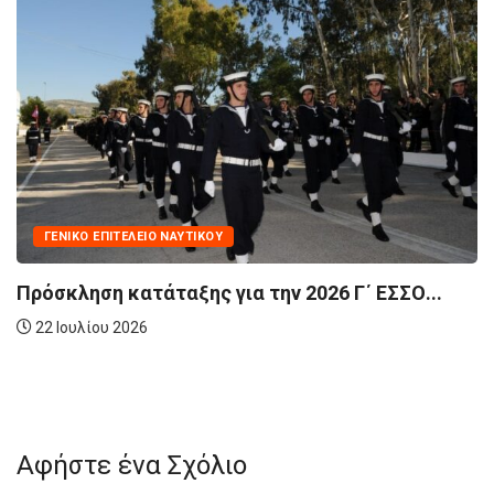
ΔΡΑΣΤΗΡΙΌΤΗΤΕΣ
ΓΕΝΙΚΌ ΕΠΙΤΕ
 2026 Γ΄ ΕΣΣΟ...
Στρατιωτική Σχολή Ευελπίδω
χτίζονται...
21 Ιουλίου 2026
Αφήστε ένα Σχόλιο