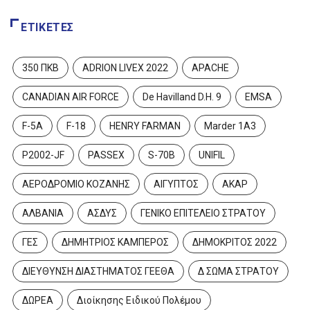
ΕΤΙΚΈΤΕΣ
350 ΠΚΒ
ADRION LIVEX 2022
APACHE
CANADIAN AIR FORCE
De Havilland D.H. 9
EMSA
F-5A
F-18
HENRY FARMAN
Marder 1A3
P2002-JF
PASSEX
S-70B
UNIFIL
ΑΕΡΟΔΡΟΜΙΟ ΚΟΖΑΝΗΣ
ΑΙΓΥΠΤΟΣ
ΑΚΑΡ
ΑΛΒΑΝΙΑ
ΑΣΔΥΣ
ΓΕΝΙΚΟ ΕΠΙΤΕΛΕΙΟ ΣΤΡΑΤΟΥ
ΓΕΣ
ΔΗΜΗΤΡΙΟΣ ΚΑΜΠΕΡΟΣ
ΔΗΜΟΚΡΙΤΟΣ 2022
ΔΙΕΥΘΥΝΣΗ ΔΙΑΣΤΗΜΑΤΟΣ ΓΕΕΘΑ
Δ ΣΩΜΑ ΣΤΡΑΤΟΥ
ΔΩΡΕΑ
Διοίκησης Ειδικού Πολέμου