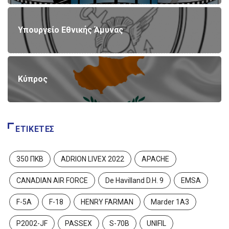
Υπουργείο Εθνικής Άμυνας
Κύπρος
ΕΤΙΚΈΤΕΣ
350 ΠΚΒ
ADRION LIVEX 2022
APACHE
CANADIAN AIR FORCE
De Havilland D.H. 9
EMSA
F-5A
F-18
HENRY FARMAN
Marder 1A3
P2002-JF
PASSEX
S-70B
UNIFIL