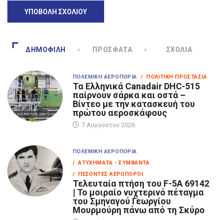
ΔΗΜΟΦΙΛΉ
ΠΡΌΣΦΑΤΑ
ΣΧΌΛΙΑ
ΠΟΛΕΜΙΚΉ ΑΕΡΟΠΟΡΊΑ
/ ΠΟΛΙΤΙΚΉ ΠΡΟΣΤΑΣΊΑ
Τα Eλληνικά Canadair DHC-515
παίρνουν σάρκα και οστά –
Βίντεο με την κατασκευή του
πρώτου αεροσκάφους
7 Αυγούστου 2026
ΠΟΛΕΜΙΚΉ ΑΕΡΟΠΟΡΊΑ
/ ΑΤΥΧΉΜΑΤΑ - ΣΥΜΒΆΝΤΑ
/ ΠΕΣΌΝΤΕΣ ΑΕΡΟΠΌΡΟΙ
Τελευταία πτήση του F-5A 69142
| Το μοιραίο νυχτερινό πέταγμα
του Σμηναγού Γεωργίου
Μουρμούρη πάνω από τη Σκύρο