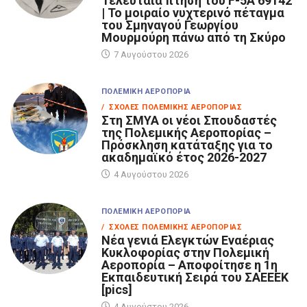
Τελευταία πτήση του F-5A 69142
| Το μοιραίο νυχτερινό πέταγμα
του Σμηναγού Γεωργίου
Μουρμούρη πάνω από τη Σκύρο
7 Αυγούστου 2026
ΠΟΛΕΜΙΚΉ ΑΕΡΟΠΟΡΊΑ
/ ΣΧΟΛΈΣ ΠΟΛΕΜΙΚΉΣ ΑΕΡΟΠΟΡΊΑΣ
Στη ΣΜΥΑ οι νέοι Σπουδαστές
της Πολεμικής Αεροπορίας –
Πρόσκληση κατάταξης για το
ακαδημαϊκό έτος 2026-2027
4 Αυγούστου 2026
ΠΟΛΕΜΙΚΉ ΑΕΡΟΠΟΡΊΑ
/ ΣΧΟΛΈΣ ΠΟΛΕΜΙΚΉΣ ΑΕΡΟΠΟΡΊΑΣ
Νέα γενιά Ελεγκτών Εναέριας
Κυκλοφορίας στην Πολεμική
Αεροπορία – Αποφοίτησε η 1η
Εκπαιδευτική Σειρά του ΣΑΕΕΕΚ
[pics]
4 Αυγούστου 2026