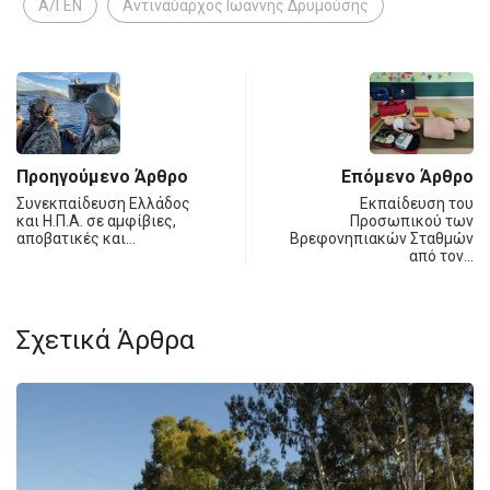
Α/ΓΕΝ
Αντιναύαρχος Ιωάννης Δρυμούσης
Προηγούμενο Άρθρο
Επόμενο Άρθρο
Συνεκπαίδευση Ελλάδος
Εκπαίδευση του
και Η.Π.Α. σε αμφίβιες,
Προσωπικού των
αποβατικές και…
Βρεφονηπιακών Σταθμών
από τον…
Σχετικά Άρθρα