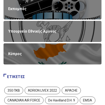
Εκπομπές
Υπουργείο Εθνικής Άμυνας
Κύπρος
ΕΤΙΚΈΤΕΣ
350 ΠΚΒ
ADRION LIVEX 2022
APACHE
CANADIAN AIR FORCE
De Havilland D.H. 9
EMSA