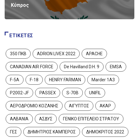
Κύπρος
ΕΤΙΚΈΤΕΣ
350 ΠΚΒ
ADRION LIVEX 2022
APACHE
CANADIAN AIR FORCE
De Havilland D.H. 9
EMSA
F-5A
F-18
HENRY FARMAN
Marder 1A3
P2002-JF
PASSEX
S-70B
UNIFIL
ΑΕΡΟΔΡΟΜΙΟ ΚΟΖΑΝΗΣ
ΑΙΓΥΠΤΟΣ
ΑΚΑΡ
ΑΛΒΑΝΙΑ
ΑΣΔΥΣ
ΓΕΝΙΚΟ ΕΠΙΤΕΛΕΙΟ ΣΤΡΑΤΟΥ
ΓΕΣ
ΔΗΜΗΤΡΙΟΣ ΚΑΜΠΕΡΟΣ
ΔΗΜΟΚΡΙΤΟΣ 2022