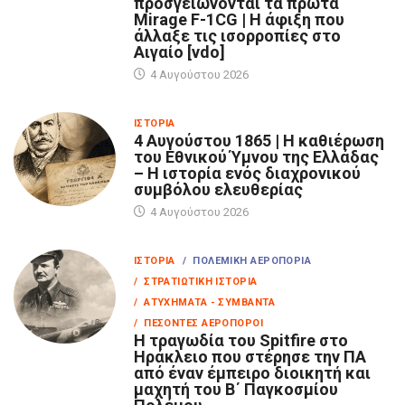
προσγειώνονται τα πρώτα
Mirage F-1CG | Η άφιξη που
άλλαξε τις ισορροπίες στο
Αιγαίο [vdo]
4 Αυγούστου 2026
ΙΣΤΟΡΊΑ
4 Αυγούστου 1865 | Η καθιέρωση
του Εθνικού Ύμνου της Ελλάδας
– Η ιστορία ενός διαχρονικού
συμβόλου ελευθερίας
4 Αυγούστου 2026
ΙΣΤΟΡΊΑ
/ ΠΟΛΕΜΙΚΉ ΑΕΡΟΠΟΡΊΑ
/ ΣΤΡΑΤΙΩΤΙΚΉ ΙΣΤΟΡΊΑ
/ ΑΤΥΧΉΜΑΤΑ - ΣΥΜΒΆΝΤΑ
/ ΠΕΣΌΝΤΕΣ ΑΕΡΟΠΌΡΟΙ
Η τραγωδία του Spitfire στο
Ηράκλειο που στέρησε την ΠΑ
από έναν έμπειρο διοικητή και
μαχητή του Β΄ Παγκοσμίου