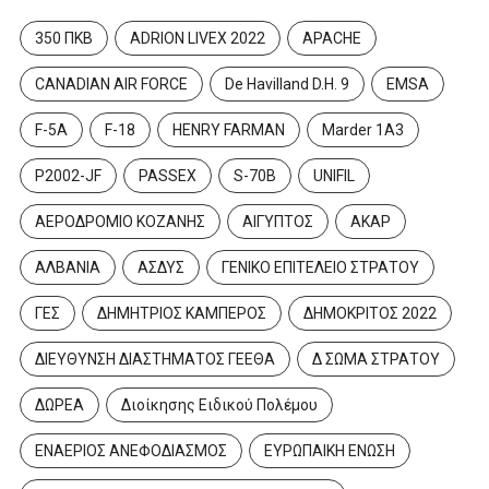
350 ΠΚΒ
ADRION LIVEX 2022
APACHE
CANADIAN AIR FORCE
De Havilland D.H. 9
EMSA
F-5A
F-18
HENRY FARMAN
Marder 1A3
P2002-JF
PASSEX
S-70B
UNIFIL
ΑΕΡΟΔΡΟΜΙΟ ΚΟΖΑΝΗΣ
ΑΙΓΥΠΤΟΣ
ΑΚΑΡ
ΑΛΒΑΝΙΑ
ΑΣΔΥΣ
ΓΕΝΙΚΟ ΕΠΙΤΕΛΕΙΟ ΣΤΡΑΤΟΥ
ΓΕΣ
ΔΗΜΗΤΡΙΟΣ ΚΑΜΠΕΡΟΣ
ΔΗΜΟΚΡΙΤΟΣ 2022
ΔΙΕΥΘΥΝΣΗ ΔΙΑΣΤΗΜΑΤΟΣ ΓΕΕΘΑ
Δ ΣΩΜΑ ΣΤΡΑΤΟΥ
ΔΩΡΕΑ
Διοίκησης Ειδικού Πολέμου
ΕΝΑΕΡΙΟΣ ΑΝΕΦΟΔΙΑΣΜΟΣ
ΕΥΡΩΠΑΙΚΗ ΕΝΩΣΗ