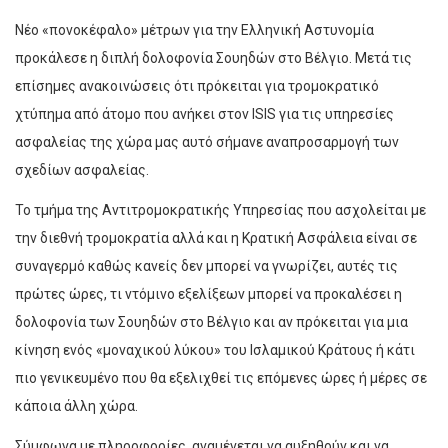
Νέο «πονοκέφαλο» μέτρων για την Ελληνική Αστυνομία
προκάλεσε η διπλή δολοφονία Σουηδών στο Βέλγιο. Μετά τις
επίσημες ανακοινώσεις ότι πρόκειται για τρομοκρατικό
χτύπημα από άτομο που ανήκει στον ISIS για τις υπηρεσίες
ασφαλείας της χώρα μας αυτό σήμανε αναπροσαρμογή των
σχεδίων ασφαλείας.
Το τμήμα της Αντιτρομοκρατικής Υπηρεσίας που ασχολείται με
την διεθνή τρομοκρατία αλλά και η Κρατική Ασφάλεια είναι σε
συναγερμό καθώς κανείς δεν μπορεί να γνωρίζει, αυτές τις
πρώτες ώρες, τι ντόμινο εξελίξεων μπορεί να προκαλέσει η
δολοφονία των Σουηδών στο Βέλγιο και αν πρόκειται για μια
κίνηση ενός «μοναχικού λύκου» του Ισλαμικού Κράτους ή κάτι
πιο γενικευμένο που θα εξελιχθεί τις επόμενες ώρες ή μέρες σε
κάποια άλλη χώρα.
Σύμφωνα με πληροφορίες, αναμένεται να αυξηθούν και να