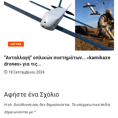
ΝΑΤΟ
οπλικών συστημάτων… «kamikaze
20ή επέτειος 
...
Στρατηγείου...
2024
6 Σεπτεμβρίου 2
Αφήστε ένα Σχόλιο
Η ηλ. διεύθυνση σας δεν δημοσιεύεται.
Τα υποχρεωτικά πεδία
σημειώνονται με
*