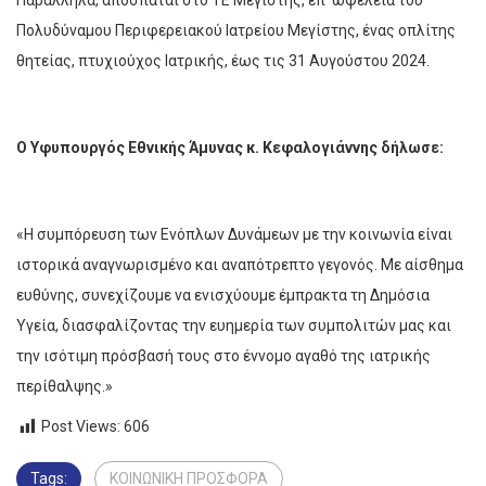
Παράλληλα, αποσπάται στο ΤΕ Μεγίστης, επ’ ωφελεία του
Πολυδύναμου Περιφερειακού Ιατρείου Μεγίστης, ένας οπλίτης
θητείας, πτυχιούχος Ιατρικής, έως τις 31 Αυγούστου 2024.
O Υφυπουργός Εθνικής Άμυνας κ. Κεφαλογιάννης δήλωσε:
«Η συμπόρευση των Ενόπλων Δυνάμεων με την κοινωνία είναι
ιστορικά αναγνωρισμένο και αναπότρεπτο γεγονός. Με αίσθημα
ευθύνης, συνεχίζουμε να ενισχύουμε έμπρακτα τη Δημόσια
Υγεία, διασφαλίζοντας την ευημερία των συμπολιτών μας και
την ισότιμη πρόσβασή τους στο έννομο αγαθό της ιατρικής
περίθαλψης.»
Post Views:
606
Tags:
ΚΟΙΝΩΝΙΚΗ ΠΡΟΣΦΟΡΑ