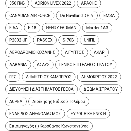
350 ΠΚΒ
ADRION LIVEX 2022
APACHE
CANADIAN AIR FORCE
De Havilland D.H. 9
EMSA
F-5A
F-18
HENRY FARMAN
Marder 1A3
P2002-JF
PASSEX
S-70B
UNIFIL
ΑΕΡΟΔΡΟΜΙΟ ΚΟΖΑΝΗΣ
ΑΙΓΥΠΤΟΣ
ΑΚΑΡ
ΑΛΒΑΝΙΑ
ΑΣΔΥΣ
ΓΕΝΙΚΟ ΕΠΙΤΕΛΕΙΟ ΣΤΡΑΤΟΥ
ΓΕΣ
ΔΗΜΗΤΡΙΟΣ ΚΑΜΠΕΡΟΣ
ΔΗΜΟΚΡΙΤΟΣ 2022
ΔΙΕΥΘΥΝΣΗ ΔΙΑΣΤΗΜΑΤΟΣ ΓΕΕΘΑ
Δ ΣΩΜΑ ΣΤΡΑΤΟΥ
ΔΩΡΕΑ
Διοίκησης Ειδικού Πολέμου
ΕΝΑΕΡΙΟΣ ΑΝΕΦΟΔΙΑΣΜΟΣ
ΕΥΡΩΠΑΙΚΗ ΕΝΩΣΗ
Επισμηναγός (Ι) Καραθάνος Κωνσταντίνος