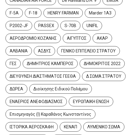
CANADIAN AIR FORCE
De Havilland D.H. 9
EMSA
F-5A
F-18
HENRY FARMAN
Marder 1A3
P2002-JF
PASSEX
S-70B
UNIFIL
ΑΕΡΟΔΡΟΜΙΟ ΚΟΖΑΝΗΣ
ΑΙΓΥΠΤΟΣ
ΑΚΑΡ
ΑΛΒΑΝΙΑ
ΑΣΔΥΣ
ΓΕΝΙΚΟ ΕΠΙΤΕΛΕΙΟ ΣΤΡΑΤΟΥ
ΓΕΣ
ΔΗΜΗΤΡΙΟΣ ΚΑΜΠΕΡΟΣ
ΔΗΜΟΚΡΙΤΟΣ 2022
ΔΙΕΥΘΥΝΣΗ ΔΙΑΣΤΗΜΑΤΟΣ ΓΕΕΘΑ
Δ ΣΩΜΑ ΣΤΡΑΤΟΥ
ΔΩΡΕΑ
Διοίκησης Ειδικού Πολέμου
ΕΝΑΕΡΙΟΣ ΑΝΕΦΟΔΙΑΣΜΟΣ
ΕΥΡΩΠΑΙΚΗ ΕΝΩΣΗ
Επισμηναγός (Ι) Καραθάνος Κωνσταντίνος
ΙΣΤΟΡΙΚΑ ΑΕΡΟΣΚΑΦΗ
ΚΕΝΑΠ
ΛΥΜΕΝΙΚΟ ΣΩΜΑ