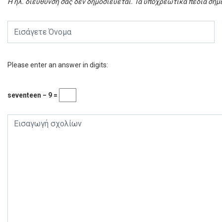
Η ηλ. διεύθυνση σας δεν δημοσιεύεται.
Τα υποχρεωτικά πεδία σημ
Please enter an answer in digits:
seventeen − 9 =