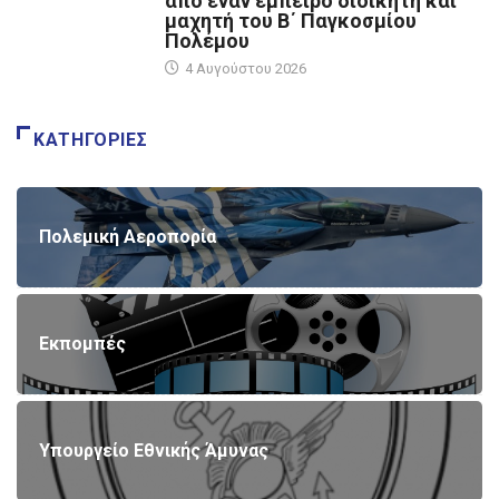
από έναν έμπειρο διοικητή και
μαχητή του Β΄ Παγκοσμίου
Πολέμου
4 Αυγούστου 2026
ΚΑΤΗΓΟΡΊΕΣ
Πολεμική Αεροπορία
Εκπομπές
Υπουργείο Εθνικής Άμυνας