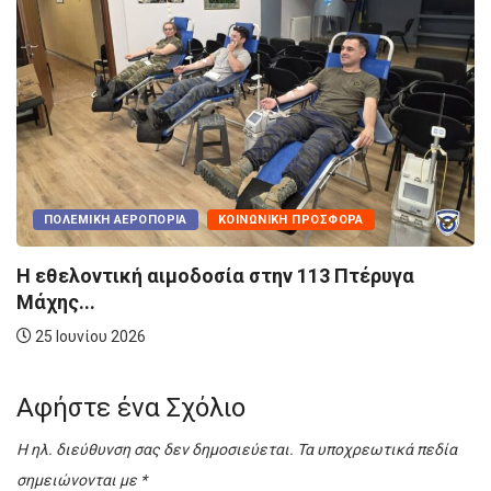
ΠΟΛΕΜΙΚΉ ΑΕΡΟΠΟ
ΡΊΑ
ΚΟΙΝΩΝΙΚΉ ΠΡΟΣΦΟΡΆ
Σε τροχιά εκσυ
Canadair...
μοδοσία στην 113 Πτέρυγα
10 Μαρτίου 2026
Αφήστε ένα Σχόλιο
Η ηλ. διεύθυνση σας δεν δημοσιεύεται.
Τα υποχρεωτικά πεδία
σημειώνονται με
*