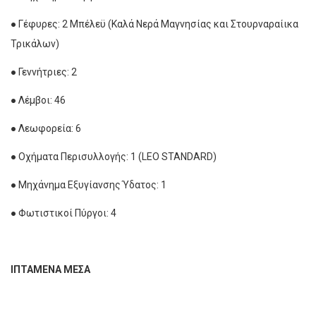
● Γέφυρες: 2 Μπέλεϋ (Καλά Νερά Μαγνησίας και Στουρναραίικα
Τρικάλων)
● Γεννήτριες: 2
● Λέμβοι: 46
● Λεωφορεία: 6
● Οχήματα Περισυλλογής: 1 (LEO STANDARD)
● Μηχάνημα Εξυγίανσης Ύδατος: 1
● Φωτιστικοί Πύργοι: 4
ΙΠΤΑΜΕΝΑ ΜΕΣΑ