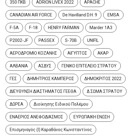
350 ΠΚΒ
ADRION LIVEX 2022
APACHE
CANADIAN AIR FORCE
De Havilland D.H. 9
EMSA
F-5A
F-18
HENRY FARMAN
Marder 1A3
P2002-JF
PASSEX
S-70B
UNIFIL
ΑΕΡΟΔΡΟΜΙΟ ΚΟΖΑΝΗΣ
ΑΙΓΥΠΤΟΣ
ΑΚΑΡ
ΑΛΒΑΝΙΑ
ΑΣΔΥΣ
ΓΕΝΙΚΟ ΕΠΙΤΕΛΕΙΟ ΣΤΡΑΤΟΥ
ΓΕΣ
ΔΗΜΗΤΡΙΟΣ ΚΑΜΠΕΡΟΣ
ΔΗΜΟΚΡΙΤΟΣ 2022
ΔΙΕΥΘΥΝΣΗ ΔΙΑΣΤΗΜΑΤΟΣ ΓΕΕΘΑ
Δ ΣΩΜΑ ΣΤΡΑΤΟΥ
ΔΩΡΕΑ
Διοίκησης Ειδικού Πολέμου
ΕΝΑΕΡΙΟΣ ΑΝΕΦΟΔΙΑΣΜΟΣ
ΕΥΡΩΠΑΙΚΗ ΕΝΩΣΗ
Επισμηναγός (Ι) Καραθάνος Κωνσταντίνος