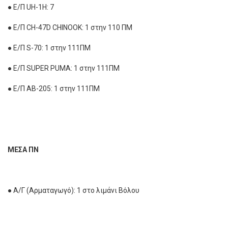
● Ε/Π UH-1H: 7
● Ε/Π CH-47D CHINOOK: 1 στην 110 ΠΜ
● Ε/Π S-70: 1 στην 111ΠΜ
● Ε/Π SUPER PUMA: 1 στην 111ΠΜ
● Ε/Π AB-205: 1 στην 111ΠΜ
ΜΕΣΑ ΠΝ
● Α/Γ (Αρματαγωγό): 1 στο λιμάνι Βόλου