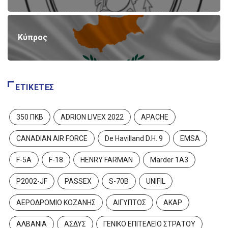
Κύπρος
ΕΤΙΚΈΤΕΣ
350 ΠΚΒ
ADRION LIVEX 2022
APACHE
CANADIAN AIR FORCE
De Havilland D.H. 9
EMSA
F-5A
F-18
HENRY FARMAN
Marder 1A3
P2002-JF
PASSEX
S-70B
UNIFIL
ΑΕΡΟΔΡΟΜΙΟ ΚΟΖΑΝΗΣ
ΑΙΓΥΠΤΟΣ
ΑΚΑΡ
ΑΛΒΑΝΙΑ
ΑΣΔΥΣ
ΓΕΝΙΚΟ ΕΠΙΤΕΛΕΙΟ ΣΤΡΑΤΟΥ