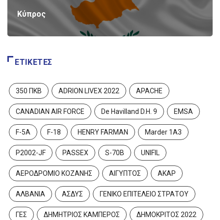
Κύπρος
ΕΤΙΚΈΤΕΣ
350 ΠΚΒ
ADRION LIVEX 2022
APACHE
CANADIAN AIR FORCE
De Havilland D.H. 9
EMSA
F-5A
F-18
HENRY FARMAN
Marder 1A3
P2002-JF
PASSEX
S-70B
UNIFIL
ΑΕΡΟΔΡΟΜΙΟ ΚΟΖΑΝΗΣ
ΑΙΓΥΠΤΟΣ
ΑΚΑΡ
ΑΛΒΑΝΙΑ
ΑΣΔΥΣ
ΓΕΝΙΚΟ ΕΠΙΤΕΛΕΙΟ ΣΤΡΑΤΟΥ
ΓΕΣ
ΔΗΜΗΤΡΙΟΣ ΚΑΜΠΕΡΟΣ
ΔΗΜΟΚΡΙΤΟΣ 2022