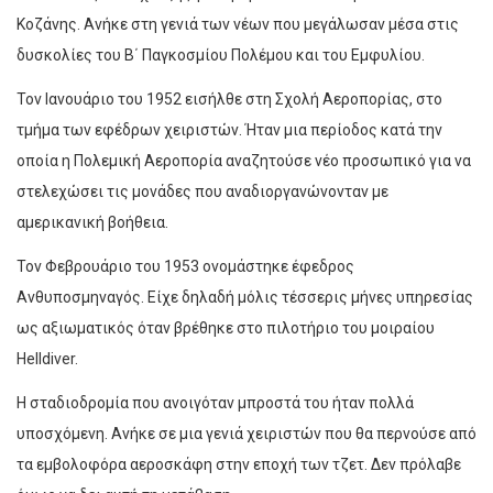
Κοζάνης. Ανήκε στη γενιά των νέων που μεγάλωσαν μέσα στις
δυσκολίες του Β΄ Παγκοσμίου Πολέμου και του Εμφυλίου.
Τον Ιανουάριο του 1952 εισήλθε στη Σχολή Αεροπορίας, στο
τμήμα των εφέδρων χειριστών. Ήταν μια περίοδος κατά την
οποία η Πολεμική Αεροπορία αναζητούσε νέο προσωπικό για να
στελεχώσει τις μονάδες που αναδιοργανώνονταν με
αμερικανική βοήθεια.
Τον Φεβρουάριο του 1953 ονομάστηκε έφεδρος
Ανθυποσμηναγός. Είχε δηλαδή μόλις τέσσερις μήνες υπηρεσίας
ως αξιωματικός όταν βρέθηκε στο πιλοτήριο του μοιραίου
Helldiver.
Η σταδιοδρομία που ανοιγόταν μπροστά του ήταν πολλά
υποσχόμενη. Ανήκε σε μια γενιά χειριστών που θα περνούσε από
τα εμβολοφόρα αεροσκάφη στην εποχή των τζετ. Δεν πρόλαβε