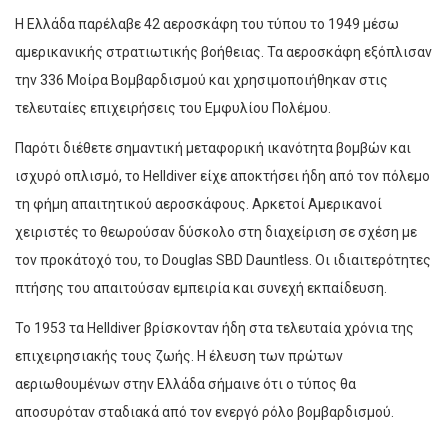
Η Ελλάδα παρέλαβε 42 αεροσκάφη του τύπου το 1949 μέσω
αμερικανικής στρατιωτικής βοήθειας. Τα αεροσκάφη εξόπλισαν
την 336 Μοίρα Βομβαρδισμού και χρησιμοποιήθηκαν στις
τελευταίες επιχειρήσεις του Εμφυλίου Πολέμου.
Παρότι διέθετε σημαντική μεταφορική ικανότητα βομβών και
ισχυρό οπλισμό, το Helldiver είχε αποκτήσει ήδη από τον πόλεμο
τη φήμη απαιτητικού αεροσκάφους. Αρκετοί Αμερικανοί
χειριστές το θεωρούσαν δύσκολο στη διαχείριση σε σχέση με
τον προκάτοχό του, το Douglas SBD Dauntless. Οι ιδιαιτερότητες
πτήσης του απαιτούσαν εμπειρία και συνεχή εκπαίδευση.
Το 1953 τα Helldiver βρίσκονταν ήδη στα τελευταία χρόνια της
επιχειρησιακής τους ζωής. Η έλευση των πρώτων
αεριωθουμένων στην Ελλάδα σήμαινε ότι ο τύπος θα
αποσυρόταν σταδιακά από τον ενεργό ρόλο βομβαρδισμού.