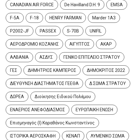
CANADIAN AIR FORCE
De Havilland D.H. 9
EMSA
F-5A
F-18
HENRY FARMAN
Marder 1A3
P2002-JF
PASSEX
S-70B
UNIFIL
ΑΕΡΟΔΡΟΜΙΟ ΚΟΖΑΝΗΣ
ΑΙΓΥΠΤΟΣ
ΑΚΑΡ
ΑΛΒΑΝΙΑ
ΑΣΔΥΣ
ΓΕΝΙΚΟ ΕΠΙΤΕΛΕΙΟ ΣΤΡΑΤΟΥ
ΓΕΣ
ΔΗΜΗΤΡΙΟΣ ΚΑΜΠΕΡΟΣ
ΔΗΜΟΚΡΙΤΟΣ 2022
ΔΙΕΥΘΥΝΣΗ ΔΙΑΣΤΗΜΑΤΟΣ ΓΕΕΘΑ
Δ ΣΩΜΑ ΣΤΡΑΤΟΥ
ΔΩΡΕΑ
Διοίκησης Ειδικού Πολέμου
ΕΝΑΕΡΙΟΣ ΑΝΕΦΟΔΙΑΣΜΟΣ
ΕΥΡΩΠΑΙΚΗ ΕΝΩΣΗ
Επισμηναγός (Ι) Καραθάνος Κωνσταντίνος
ΙΣΤΟΡΙΚΑ ΑΕΡΟΣΚΑΦΗ
ΚΕΝΑΠ
ΛΥΜΕΝΙΚΟ ΣΩΜΑ