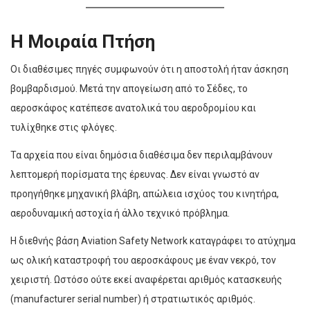
Η Μοιραία Πτήση
Οι διαθέσιμες πηγές συμφωνούν ότι η αποστολή ήταν άσκηση
βομβαρδισμού. Μετά την απογείωση από το Σέδες, το
αεροσκάφος κατέπεσε ανατολικά του αεροδρομίου και
τυλίχθηκε στις φλόγες.
Τα αρχεία που είναι δημόσια διαθέσιμα δεν περιλαμβάνουν
λεπτομερή πορίσματα της έρευνας. Δεν είναι γνωστό αν
προηγήθηκε μηχανική βλάβη, απώλεια ισχύος του κινητήρα,
αεροδυναμική αστοχία ή άλλο τεχνικό πρόβλημα.
Η διεθνής βάση Aviation Safety Network καταγράφει το ατύχημα
ως ολική καταστροφή του αεροσκάφους με έναν νεκρό, τον
χειριστή. Ωστόσο ούτε εκεί αναφέρεται αριθμός κατασκευής
(manufacturer serial number) ή στρατιωτικός αριθμός.