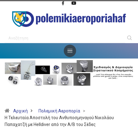
Αρχική
Πολεμική Αεροπορία
>
Η Τελευταία Αποστολή του Ανθυποσμηναγού Νικολάου
Παπαχατζή με Helldiver από την Α/Β του Σέδες