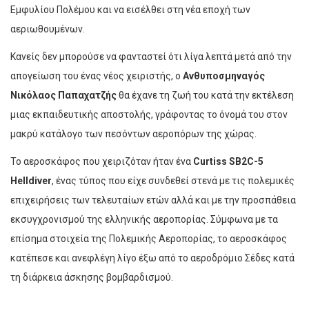
Εμφυλίου Πολέμου και να εισέλθει στη νέα εποχή των
αεριωθουμένων.
Κανείς δεν μπορούσε να φανταστεί ότι λίγα λεπτά μετά από την
απογείωση του ένας νέος χειριστής, ο
Ανθυποσμηναγός
Νικόλαος Παπαχατζής
θα έχανε τη ζωή του κατά την εκτέλεση
μιας εκπαιδευτικής αποστολής, γράφοντας το όνομά του στον
μακρύ κατάλογο των πεσόντων αεροπόρων της χώρας.
Το αεροσκάφος που χειριζόταν ήταν ένα
Curtiss SB2C-5
Helldiver
, ένας τύπος που είχε συνδεθεί στενά με τις πολεμικές
επιχειρήσεις των τελευταίων ετών αλλά και με την προσπάθεια
εκσυγχρονισμού της ελληνικής αεροπορίας. Σύμφωνα με τα
επίσημα στοιχεία της Πολεμικής Αεροπορίας, το αεροσκάφος
κατέπεσε και ανεφλέγη λίγο έξω από το αεροδρόμιο Σέδες κατά
τη διάρκεια άσκησης βομβαρδισμού.