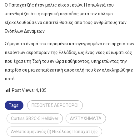
Ο Παπαχατζής ήταν μόλις είκοσι ετών. Η απώλειά του
υπενθυμίζει ότι η ειρηνική περίοδος μετά τον πόλεμο
εξακολουθούσε να απαιτεί θυσίες από τους ανθρώπους των
Ενόπλων Δυνάμεων.
Σήμερα το όνομά του παραμένει καταγεγραμμένο στα αρχεία των
πεσόντων αεροπόρων της Ελλάδας, ως ένας νέος αξιωματικός
που έχασε τη ζωή του εν ώρα καθήκοντος, υπηρετώντας την
πατρίδα σε μια εκπαιδευτική αποστολή που δεν ολοκληρώθηκε
ποτέ.
Post Views:
4,105
Tags:
ΠΕΣΟΝΤΕΣ ΑΕΡΟΠΟΡΟΙ
Curtiss SB2C-5 Helldiver
ΔΥΣΤΥΧΗΜΑΤΑ
Ανθυποσμηναγός (Ι) Νικόλαος Παπαχατζής