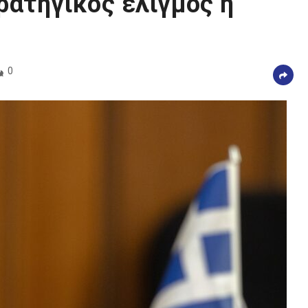
τρατηγικός ελιγμός ή
0