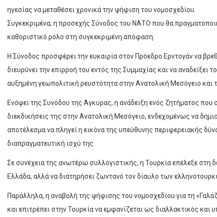
ηγεσίας να μεταθέσει χρονικά την ψήφιση του νομοσχεδίου.
Συγκεκριμένα, η προσεχής Σύνοδος του ΝΑΤΟ που θα πραγματοποιη
καθοριστικό ρόλο στη συγκεκριμένη απόφαση.
Η Σύνοδος προσφέρει την ευκαιρία στον Πρόεδρο Ερντογάν να βρ
διευρύνει την επιρροή του εντός της Συμμαχίας και να αναδείξει 
αυξημένη γεωπολιτική ρευστότητα στην Ανατολική Μεσόγειο και τ
Ενόψει της Συνόδου της Άγκυρας, η ανάδειξη ενός ζητήματος που σ
διεκδικήσεις της στην Ανατολική Μεσόγειο, ενδεχομένως να δημι
αποτέλεσμα να πληγεί η εικόνα της υπεύθυνης περιφερειακής δύνα
διαπραγματευτική ισχύ της.
Σε συνέχεια της ανωτέρω συλλογιστικής, η Τουρκία επέλεξε στη δ
Ελλάδα, αλλά να διατηρήσει ζωντανό τον δίαυλο των ελληνοτουρ
Παράλληλα, η αναβολή της ψήφισης του νομοσχεδίου για τη «Γαλά
και επιτρέπει στην Τουρκία να εμφανίζεται ως διαλλακτικός και υ