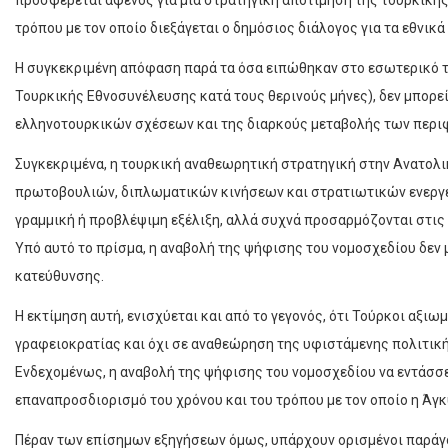
προσφέρεται αφενός για μια στρατηγική αποτίμηση της τουρκική
τρόπου με τον οποίο διεξάγεται ο δημόσιος διάλογος για τα εθνικά
Η συγκεκριμένη απόφαση παρά τα όσα ειπώθηκαν στο εσωτερικό τ
Τουρκικής Εθνοσυνέλευσης κατά τους θερινούς μήνες), δεν μπορε
ελληνοτουρκικών σχέσεων και της διαρκούς μεταβολής των περι
Συγκεκριμένα, η τουρκική αναθεωρητική στρατηγική στην Ανατολ
πρωτοβουλιών, διπλωματικών κινήσεων και στρατιωτικών ενεργει
γραμμική ή προβλέψιμη εξέλιξη, αλλά συχνά προσαρμόζονται στις 
Υπό αυτό το πρίσμα, η αναβολή της ψήφισης του νομοσχεδίου δεν
κατεύθυνσης.
Η εκτίμηση αυτή, ενισχύεται και από το γεγονός, ότι Τούρκοι αξ
γραφειοκρατίας και όχι σε αναθεώρηση της υφιστάμενης πολιτική
Ενδεχομένως, η αναβολή της ψήφισης του νομοσχεδίου να εντάσσετ
επαναπροσδιορισμό του χρόνου και του τρόπου με τον οποίο η Άγκ
Πέραν των επίσημων εξηγήσεων όμως, υπάρχουν ορισμένοι παράγο