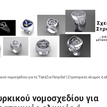
ού νομοσχεδίου για τη “Γαλάζια Πατρίδα” | Στρατηγικός ελιγμός ή α
ρκικού νομοσχεδίου για