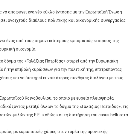
ας να αποφύγει ένα νέο κύκλο έντασης με την Ευρωπαϊκή Ένωση
τηρήσει ανοιχτούς διαύλους πολιτικής και οικονομικής συνεργασίας
ένει ένας από τους σημαντικότερους εμπορικούς εταίρους της
ουρκική οικονομία.
 το δόγμα της «Γαλάζιας Πατρίδας» στερεί από την Ευρωπαϊκή
α ή την επιβολή κυρώσεων για την πολιτική της, επιτρέποντας
έσεις και να διατηρεί ευνοϊκότερες συνθήκες διαλόγου με τους
Ευρωπαϊκού Κοινοβουλίου, το οποίο με ευρεία πλειοψηφία
ταδικάζοντας μεταξύ άλλων το δόγμα της «Γαλάζιας Πατρίδας», τις
τών-μελών της Ε.Ε., καθώς και τη διατήρηση του casus belli κατά
ουρκίας με ευρωπαϊκές χώρες στον τομέα της αμυντικής