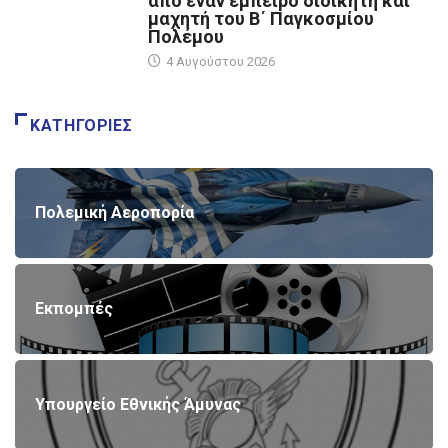
από έναν έμπειρο διοικητή και
μαχητή του Β΄ Παγκοσμίου
Πολέμου
4 Αυγούστου 2026
ΚΑΤΗΓΟΡΊΕΣ
Πολεμική Αεροπορία
Εκπομπές
Υπουργείο Εθνικής Άμυνας