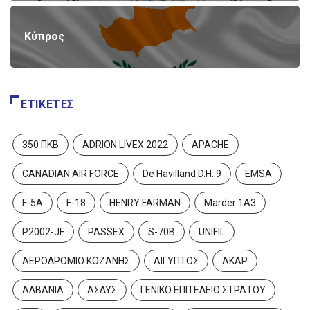
Κύπρος
ΕΤΙΚΈΤΕΣ
350 ΠΚΒ
ADRION LIVEX 2022
APACHE
CANADIAN AIR FORCE
De Havilland D.H. 9
EMSA
F-5A
F-18
HENRY FARMAN
Marder 1A3
P2002-JF
PASSEX
S-70B
UNIFIL
ΑΕΡΟΔΡΟΜΙΟ ΚΟΖΑΝΗΣ
ΑΙΓΥΠΤΟΣ
ΑΚΑΡ
ΑΛΒΑΝΙΑ
ΑΣΔΥΣ
ΓΕΝΙΚΟ ΕΠΙΤΕΛΕΙΟ ΣΤΡΑΤΟΥ