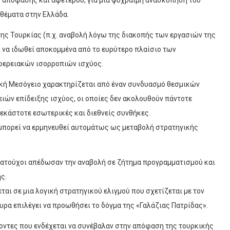
ς απόφασης και αφετέρου, για μια ψύχραιμη ανασκόπηση του
 θέματα στην Ελλάδα.
ης Τουρκίας (π.χ. αναβολή λόγω της διακοπής των εργασιών της
ί να ιδωθεί αποκομμένα από το ευρύτερο πλαίσιο των
φερειακών ισορροπιών ισχύος.
ική Μεσόγειο χαρακτηρίζεται από έναν συνδυασμό θεσμικών
ών επίδειξης ισχύος, οι οποίες δεν ακολουθούν πάντοτε
εκάστοτε εσωτερικές και διεθνείς συνθήκες.
 μπορεί να ερμηνευθεί αυτομάτως ως μεταβολή στρατηγικής
ιωματούχοι απέδωσαν την αναβολή σε ζήτημα προγραμματισμού και
ς.
αι σε μια λογική στρατηγικού ελιγμού που σχετίζεται με τον
υρα επιλέγει να προωθήσει το δόγμα της «Γαλάζιας Πατρίδας».
ντες που ενδέχεται να συνέβαλαν στην απόφαση της τουρκικής