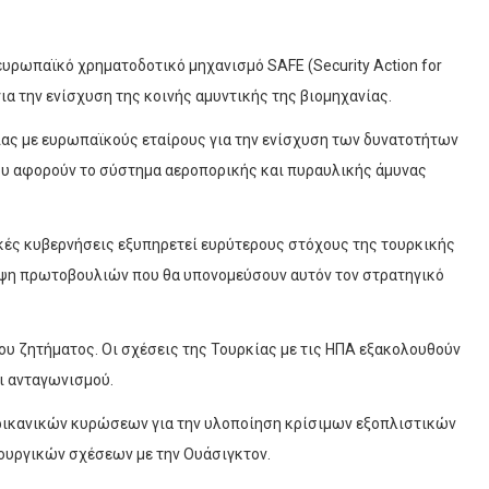
ευρωπαϊκό χρηματοδοτικό μηχανισμό SAFE (Security Action for
για την ενίσχυση της κοινής αμυντικής της βιομηχανίας.
ίας με ευρωπαϊκούς εταίρους για την ενίσχυση των δυνατοτήτων
υ αφορούν το σύστημα αεροπορικής και πυραυλικής άμυνας
κές κυβερνήσεις εξυπηρετεί ευρύτερους στόχους της τουρκικής
ληψη πρωτοβουλιών που θα υπονομεύσουν αυτόν τον στρατηγικό
του ζητήματος. Οι σχέσεις της Τουρκίας με τις ΗΠΑ εξακολουθούν
ι ανταγωνισμού.
ερικανικών κυρώσεων για την υλοποίηση κρίσιμων εξοπλιστικών
ουργικών σχέσεων με την Ουάσιγκτον.