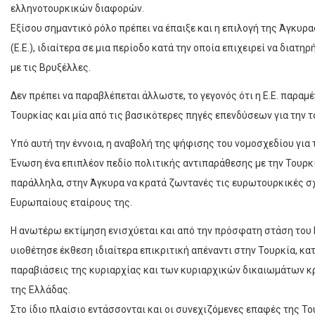
ελληνοτουρκικών διαφορών.
Εξίσου σημαντικό ρόλο πρέπει να έπαιξε και η επιλογή της Άγκυρ
(Ε.Ε.), ιδιαίτερα σε μια περίοδο κατά την οποία επιχειρεί να δια
με τις Βρυξέλλες.
Δεν πρέπει να παραβλέπεται άλλωστε, το γεγονός ότι η Ε.Ε. παραμ
Τουρκίας και μία από τις βασικότερες πηγές επενδύσεων για την τ
Υπό αυτή την έννοια, η αναβολή της ψήφισης του νομοσχεδίου για
Ένωση ένα επιπλέον πεδίο πολιτικής αντιπαράθεσης με την Τουρκί
παράλληλα, στην Άγκυρα να κρατά ζωντανές τις ευρωτουρκικές σχ
Ευρωπαίους εταίρους της.
Η ανωτέρω εκτίμηση ενισχύεται και από την πρόσφατη στάση του 
υιοθέτησε έκθεση ιδιαίτερα επικριτική απέναντι στην Τουρκία, κα
παραβιάσεις της κυριαρχίας και των κυριαρχικών δικαιωμάτων κρα
της Ελλάδας.
Στο ίδιο πλαίσιο εντάσσονται και οι συνεχιζόμενες επαφές της Τ