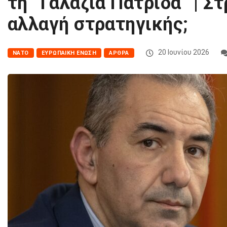
τη “Γαλάζια Πατρίδα” | Σ
αλλαγή στρατηγικής;
20 Ιουνίου 2026
ΝΑΤΟ
ΕΥΡΩΠΑΙΚΉ ΈΝΩΣΗ
ΆΡΘΡΑ