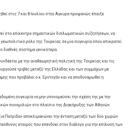
θεί στις 7 και 8 Ιουλίου στην Άγκυρα προφανώς έπαιξε
εθεί στο επίκεντρο σημαντικών διπλωματικών συζητήσεων, να
το γεωπολιτικό ρόλο της Τουρκίας σε μια συγκυρία όπου επικρατεί
ο διεθνές σύστημα γενικότερα.
υνδέεται με την αναθεωρητική πολιτική της Τουρκίας και τις
ουργούσε τριβές μεταξύ της Ελλάδας και των συμμάχων με
μης που προβάλει ο κ. Ερντογάν και να αποδυναμωθεί η
εδομένη συγκυρία να μην υπονομεύσει την σχέση της με την
κικών συνομιλιών στο πλαίσιο της Διακήρυξης των Αθηνών.
ζια Πατρίδα» αποκλιμακώνει την ένταση μεταξύ των δύο χωρών
πεύθυνος εταίρος που επενδύει στον διάλογο για την επίλυση των