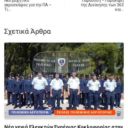
Νέο μαχητικό
Παράδοση – Παραλαβή
αεροσκάφος για την ΠΑ –
της Διοίκησης των 363
Τι…
και…
Σχετικά Άρθρα
ΠΟΛΕΜΙΚΉ ΑΕΡΟΠΟΡΊΑ
ΣΧΟΛΈΣ ΠΟΛΕΜΙΚΉΣ ΑΕΡΟΠΟΡΊΑΣ
α γενιά Ελεγκτών Εναέριας Κυκλοφορίας στην