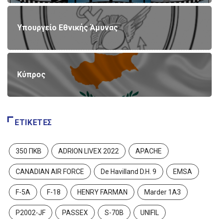
Υπουργείο Εθνικής Άμυνας
Κύπρος
ΕΤΙΚΈΤΕΣ
350 ΠΚΒ
ADRION LIVEX 2022
APACHE
CANADIAN AIR FORCE
De Havilland D.H. 9
EMSA
F-5A
F-18
HENRY FARMAN
Marder 1A3
P2002-JF
PASSEX
S-70B
UNIFIL