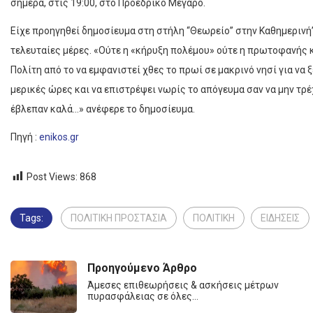
σήμερα, στις 19:00, στο Προεδρικό Μέγαρο.
Είχε προηγηθεί δημοσίευμα στη στήλη “Θεωρείο” στην Καθημερινή”
τελευταίες μέρες. «Ούτε η «κήρυξη πολέμου» ούτε η πρωτοφανής 
Πολίτη από το να εμφανιστεί χθες το πρωί σε μακρινό νησί για να ξ
μερικές ώρες και να επιστρέψει νωρίς το απόγευμα σαν να μην τρέ
έβλεπαν καλά…» ανέφερε το δημοσίευμα.
Πηγή :
enikos.gr
Post Views:
868
Tags:
ΠΟΛΙΤΙΚΗ ΠΡΟΣΤΑΣΙΑ
ΠΟΛΙΤΙΚΗ
ΕΙΔΗΣΕΙΣ
Προηγούμενο Άρθρο
Άμεσες επιθεωρήσεις & ασκήσεις μέτρων
πυρασφάλειας σε όλες…