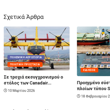
Σχετικά Άρθρα
ΠΟΛΕΜ
ΠΟΛΙΤΙ
Τα Eλλη
ΕΙΔΉΣΕΙΣ
παίρνου
ύ ο
Προηγμένο σύστημα ανέλκυσης
7 Αυγο
πλοίων τύπου Syncrolift και...
18 Φεβρουαρίου 2026