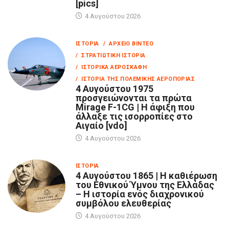
[pics]
4 Αυγούστου 2026
ΙΣΤΟΡΊΑ
/ ΑΡΧΕΊΟ ΒΊΝΤΕΟ
/ ΣΤΡΑΤΙΩΤΙΚΉ ΙΣΤΟΡΊΑ
/ ΙΣΤΟΡΙΚΆ ΑΕΡΟΣΚΆΦΗ
/ ΙΣΤΟΡΊΑ ΤΗΣ ΠΟΛΕΜΙΚΉΣ ΑΕΡΟΠΟΡΊΑΣ
4 Αυγούστου 1975
προσγειώνονται τα πρώτα
Mirage F-1CG | Η άφιξη που
άλλαξε τις ισορροπίες στο
Αιγαίο [vdo]
4 Αυγούστου 2026
ΙΣΤΟΡΊΑ
4 Αυγούστου 1865 | Η καθιέρωση
του Εθνικού Ύμνου της Ελλάδας
– Η ιστορία ενός διαχρονικού
συμβόλου ελευθερίας
4 Αυγούστου 2026