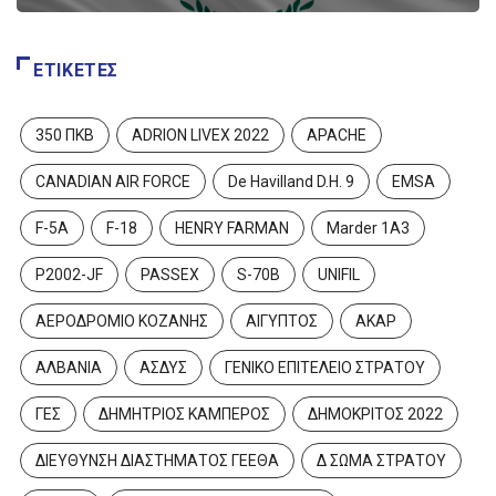
ΕΤΙΚΈΤΕΣ
350 ΠΚΒ
ADRION LIVEX 2022
APACHE
CANADIAN AIR FORCE
De Havilland D.H. 9
EMSA
F-5A
F-18
HENRY FARMAN
Marder 1A3
P2002-JF
PASSEX
S-70B
UNIFIL
ΕΙΔΉΣΕΙΣ
ΑΕΡΟΔΡΟΜΙΟ ΚΟΖΑΝΗΣ
ΑΙΓΥΠΤΟΣ
ΑΚΑΡ
ύ ο
ΑΛΒΑΝΙΑ
ΑΣΔΥΣ
ΓΕΝΙΚΟ ΕΠΙΤΕΛΕΙΟ ΣΤΡΑΤΟΥ
Προηγμένο σύστημα ανέλκυσης
πλοίων τύπου Syncrolift και...
ΓΕΣ
ΔΗΜΗΤΡΙΟΣ ΚΑΜΠΕΡΟΣ
ΔΗΜΟΚΡΙΤΟΣ 2022
18 Φεβρουαρίου 2026
ΔΙΕΥΘΥΝΣΗ ΔΙΑΣΤΗΜΑΤΟΣ ΓΕΕΘΑ
Δ ΣΩΜΑ ΣΤΡΑΤΟΥ