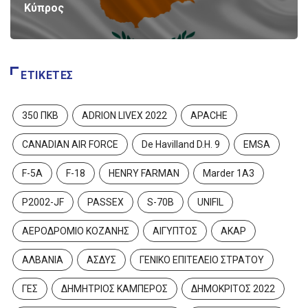
Κύπρος
ΕΤΙΚΈΤΕΣ
ΠΟΛΕΜΙΚΉ ΑΕΡΟΠΟΡΊΑ
ΣΧΟΛΈΣ ΠΟΛΕΜΙΚΉΣ ΑΕΡΟΠΟΡΊΑΣ
350 ΠΚΒ
ADRION LIVEX 2022
APACHE
Νέα γενιά Ελεγκτών Εναέριας
CANADIAN AIR FORCE
De Havilland D.H. 9
EMSA
Κυκλοφορίας στην Πολεμική...
4 Αυγούστου 2026
ές
F-5A
F-18
HENRY FARMAN
Marder 1A3
P2002-JF
PASSEX
S-70B
UNIFIL
ΑΕΡΟΔΡΟΜΙΟ ΚΟΖΑΝΗΣ
ΑΙΓΥΠΤΟΣ
ΑΚΑΡ
ΑΛΒΑΝΙΑ
ΑΣΔΥΣ
ΓΕΝΙΚΟ ΕΠΙΤΕΛΕΙΟ ΣΤΡΑΤΟΥ
ΓΕΣ
ΔΗΜΗΤΡΙΟΣ ΚΑΜΠΕΡΟΣ
ΔΗΜΟΚΡΙΤΟΣ 2022