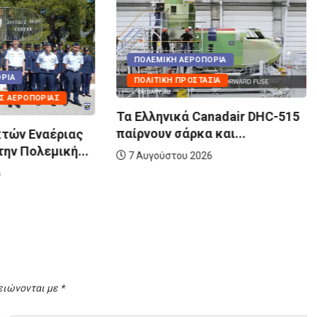
 ΑΕΡΟΠΟΡΊΑ
ΠΡΟΣΤΑΣΊΑ
κά Canadair DHC-515
ΠΟΛΕΜΙΚΉ ΑΕΡΟΠΟΡΊΑ
άρκα και...
ΣΧΟΛΈΣ ΠΟΛΕΜΙΚΉΣ ΑΕΡΟΠΟΡΊΑΣ
υ 2026
Στη ΣΜΥΑ οι νέοι Σπουδαστ
της Πολεμικής...
4 Αυγούστου 2026
ειώνονται με
*