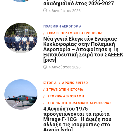
ακαδημαϊκό έτος 2026-2027
4 Αυγούστου 2026
ΠΟΛΕΜΙΚΉ ΑΕΡΟΠΟΡΊΑ
/ ΣΧΟΛΈΣ ΠΟΛΕΜΙΚΉΣ ΑΕΡΟΠΟΡΊΑΣ
Νέα γενιά Ελεγκτών Εναέριας
Κυκλοφορίας στην Πολεμική
Αεροπορία – Αποφοίτησε η 1η
Εκπαιδευτική Σειρά του ΣΑΕΕΕΚ
[pics]
4 Αυγούστου 2026
ΙΣΤΟΡΊΑ
/ ΑΡΧΕΊΟ ΒΊΝΤΕΟ
/ ΣΤΡΑΤΙΩΤΙΚΉ ΙΣΤΟΡΊΑ
/ ΙΣΤΟΡΙΚΆ ΑΕΡΟΣΚΆΦΗ
/ ΙΣΤΟΡΊΑ ΤΗΣ ΠΟΛΕΜΙΚΉΣ ΑΕΡΟΠΟΡΊΑΣ
4 Αυγούστου 1975
προσγειώνονται τα πρώτα
Mirage F-1CG | Η άφιξη που
άλλαξε τις ισορροπίες στο
Αιγαίο [vdo]