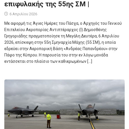
επιφυλακής της 55ης ΣΜ |
6 Απριλίου 2026
Με αφορμή τις Άγιες Ημέρες του Πάσχα, ο Αρχηγός του Γενικού
Επιτελείου Αεροπορίας Αντιπτέραρχος (Ι) Δημοσθένης
Γρηγοριάδης πραγματοποίησε τη Μεγάλη Δευτέρα, 6 Απριλίου
2026, επίσκεψη στην 55η Σμηναρχία Μάχης (55 ΣΜ), η οποία
εδρεύει στην Αεροπορική Βάση «Ανδρέας Παπανδρέου» στην
Πάφο της Κύπρου. Η παρουσία του στην εν λόγω μονάδα
εντάσσεται στο πλαίσιο των καθιερωμένων […]