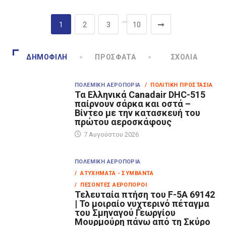
…
1
2
3
10
ΔΗΜΟΦΙΛΉ
ΠΡΌΣΦΑΤΑ
ΣΧΌΛΙΑ
ΠΟΛΕΜΙΚΉ ΑΕΡΟΠΟΡΊΑ
/ ΠΟΛΙΤΙΚΉ ΠΡΟΣΤΑΣΊΑ
Τα Eλληνικά Canadair DHC-515
παίρνουν σάρκα και οστά –
Βίντεο με την κατασκευή του
πρώτου αεροσκάφους
7 Αυγούστου 2026
ΠΟΛΕΜΙΚΉ ΑΕΡΟΠΟΡΊΑ
/ ΑΤΥΧΉΜΑΤΑ - ΣΥΜΒΆΝΤΑ
/ ΠΕΣΌΝΤΕΣ ΑΕΡΟΠΌΡΟΙ
Τελευταία πτήση του F-5A 69142
| Το μοιραίο νυχτερινό πέταγμα
του Σμηναγού Γεωργίου
Μουρμούρη πάνω από τη Σκύρο