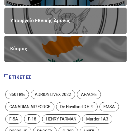
Υπουργείο Εθνικής Άμυνας
Κύπρος
ΕΤΙΚΈΤΕΣ
350 ΠΚΒ
ADRION LIVEX 2022
APACHE
CANADIAN AIR FORCE
De Havilland D.H. 9
EMSA
F-5A
F-18
HENRY FARMAN
Marder 1A3