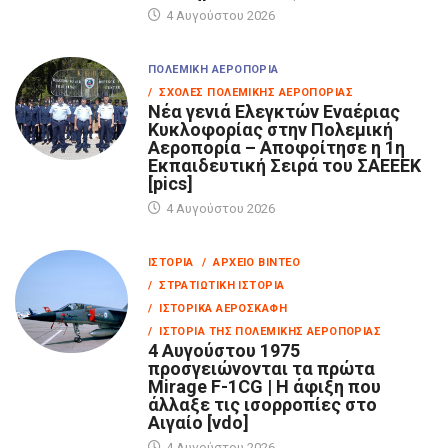
4 Αυγούστου 2026
ΠΟΛΕΜΙΚΉ ΑΕΡΟΠΟΡΊΑ
/ ΣΧΟΛΈΣ ΠΟΛΕΜΙΚΉΣ ΑΕΡΟΠΟΡΊΑΣ
Νέα γενιά Ελεγκτών Εναέριας
Κυκλοφορίας στην Πολεμική
Αεροπορία – Αποφοίτησε η 1η
Εκπαιδευτική Σειρά του ΣΑΕΕΕΚ
[pics]
4 Αυγούστου 2026
ΙΣΤΟΡΊΑ
/ ΑΡΧΕΊΟ ΒΊΝΤΕΟ
/ ΣΤΡΑΤΙΩΤΙΚΉ ΙΣΤΟΡΊΑ
/ ΙΣΤΟΡΙΚΆ ΑΕΡΟΣΚΆΦΗ
/ ΙΣΤΟΡΊΑ ΤΗΣ ΠΟΛΕΜΙΚΉΣ ΑΕΡΟΠΟΡΊΑΣ
4 Αυγούστου 1975
προσγειώνονται τα πρώτα
Mirage F-1CG | Η άφιξη που
άλλαξε τις ισορροπίες στο
Αιγαίο [vdo]
4 Αυγούστου 2026