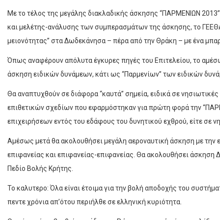
Με το τέλος της μεγάλης διακλαδικής άσκησης “ΠΑΡΜΕΝΙΩΝ 2013” 
και μελέτης-ανάλυσης των συμπερασμάτων της άσκησης, το ΓΕΕΘΑ
μειονότητας” στα Δωδεκάνησα – πέρα από την Θράκη – με ένα μπ
Όπως αναφέρουν απόλυτα έγκυρες πηγές του Επιτελείου, το αμέσω
άσκηση ειδικών δυνάμεων, κάτι ως “Παρμενίων” των ειδικών δυν
Θα αναπτυχθούν σε διάφορα “καυτά” σημεία, ειδικά σε νησιωτικές
επιθετικών σχεδίων που εφαρμόστηκαν για πρώτη φορά την “ΠΑΡ
επιχειρήσεων εντός του εδάφους του δυνητικού εχθρού, είτε σε νησ
Αμέσως μετά θα ακολουθήσει μεγάλη αεροναυτική άσκηση με την 
επιφανείας και επιφανείας-επιφανείας. Θα ακολουθήσει άσκηση
Πεδίο Βολής Κρήτης.
Το καλυτερο: Όλα είναι έτοιμα για την βολή αποδοχής του συστήμα
πεντε χρόνια απ’ότου περιήλθε σε ελληνική κυριότητα.