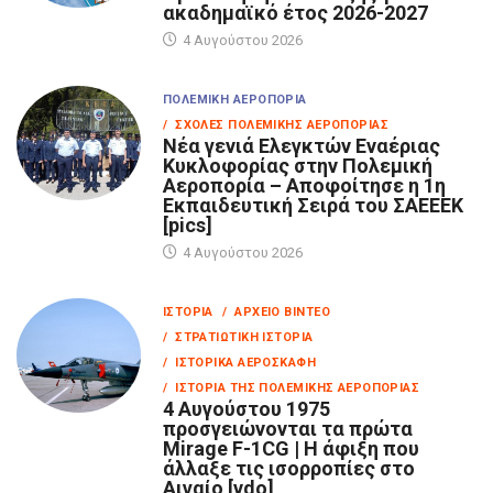
ακαδημαϊκό έτος 2026-2027
4 Αυγούστου 2026
ΠΟΛΕΜΙΚΉ ΑΕΡΟΠΟΡΊΑ
/ ΣΧΟΛΈΣ ΠΟΛΕΜΙΚΉΣ ΑΕΡΟΠΟΡΊΑΣ
Νέα γενιά Ελεγκτών Εναέριας
Κυκλοφορίας στην Πολεμική
Αεροπορία – Αποφοίτησε η 1η
Εκπαιδευτική Σειρά του ΣΑΕΕΕΚ
[pics]
4 Αυγούστου 2026
ΙΣΤΟΡΊΑ
/ ΑΡΧΕΊΟ ΒΊΝΤΕΟ
/ ΣΤΡΑΤΙΩΤΙΚΉ ΙΣΤΟΡΊΑ
/ ΙΣΤΟΡΙΚΆ ΑΕΡΟΣΚΆΦΗ
/ ΙΣΤΟΡΊΑ ΤΗΣ ΠΟΛΕΜΙΚΉΣ ΑΕΡΟΠΟΡΊΑΣ
4 Αυγούστου 1975
προσγειώνονται τα πρώτα
Mirage F-1CG | Η άφιξη που
άλλαξε τις ισορροπίες στο
Αιγαίο [vdo]