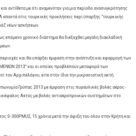
και αντίθετα με ότι αναμενόταν για μια περίοδο ανασυγκρότησης
 απαντά στις τουρκικές προκλήσεις περί ύπαρξης “τουρκικής
αράζ νέων ασκήσεων.
ς επόμενο χρονικό διάστημα θα διεξαχθεί μεγάλη διακλαδική
άμεων.
 περιοχές και θα υπάρξει έμφαση στην ανάπτυξη και εφαρμογή των
ΜΕΝΙΩΝ 2013” και οι οποίες προβλέπουν μεταφορά των
ί του Αρχιπελάγου, είτε στην ίδια την μικρασιατική ακτή.
επωνυμία Γρύπας 2013 με έμφαση στις πυραυλικές βολές αέρος-
 Δικέφαλος Αετός με βολές αντιαεροπροικών συστημάτων στο
τος S-300PMU2, 15 χρόνια μετά την άφιξη του όλου στην Κρήτη και