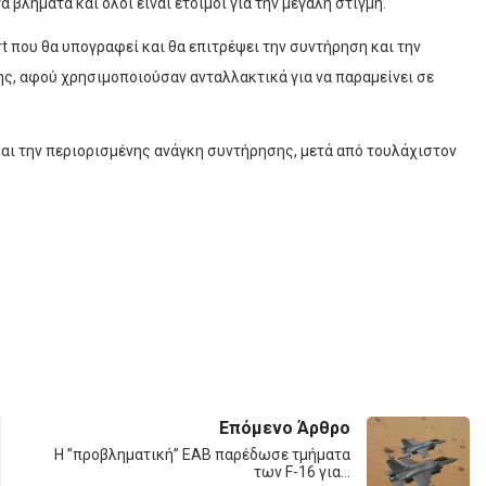
 βλήματα και όλοι είναι έτοιμοι για την μεγάλη στιγμή.
t που θα υπογραφεί και θα επιτρέψει την συντήρηση και την
χης, αφού χρησιμοποιούσαν ανταλλακτικά για να παραμείνει σε
και την περιορισμένης ανάγκη συντήρησης, μετά από τουλάχιστον
Επόμενο Άρθρο
Η ”προβληματική” ΕΑΒ παρέδωσε τμήματα
των F-16 για…