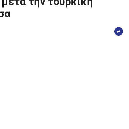
 μετά την τουρκική
σα